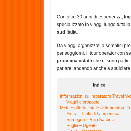
Con oltre 30 anni di esperienza,
Imp
specializzato in viaggi lungo tutta l
sud Italia
.
Da viaggi organizzati a semplici pre
per soggiorni, il tour operator con 
prossima estate
che ci sono partic
parlare, andando anche a spulciare
Indice
Informazioni su Imperatore Travel Wo
Viaggi e proposte
Mete e offerte estate di Imperatore Tr
Sicilia – Isola di Lampedusa
Sardegna – Baja Sardinia
Puglia – Ugento