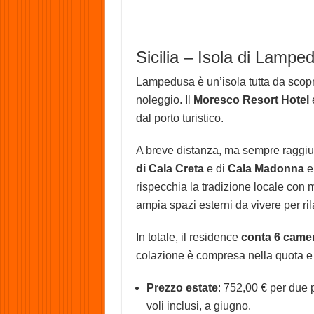
Sicilia – Isola di Lampe
Lampedusa è un’isola tutta da scopr
noleggio. Il
Moresco Resort Hotel
è
dal porto turistico.
A breve distanza, ma sempre raggiun
di Cala Creta
e di
Cala Madonna
e 
rispecchia la tradizione locale con m
ampia spazi esterni da vivere per ril
In totale, il residence
conta 6 came
colazione è compresa nella quota e v
Prezzo estate
: 752,00 € per due 
voli inclusi, a giugno.