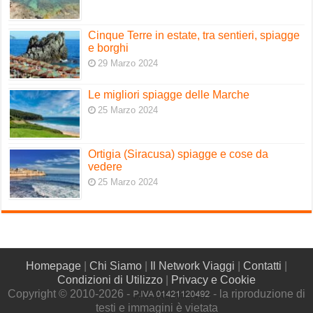
Cinque Terre in estate, tra sentieri, spiagge
e borghi
29 Marzo 2024
Le migliori spiagge delle Marche
25 Marzo 2024
Ortigia (Siracusa) spiagge e cose da
vedere
25 Marzo 2024
Homepage
|
Chi Siamo
|
Il Network Viaggi
|
Contatti
|
Condizioni di Utilizzo
|
Privacy e Cookie
Copyright © 2010-2026 -
- la riproduzione di
testi e immagini è vietata