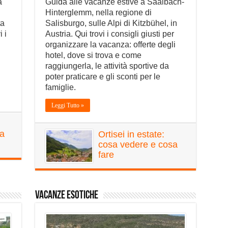
a
Guida alle vacanze estive a Saalbach-
Hinterglemm, nella regione di
ta
Salisburgo, sulle Alpi di Kitzbühel, in
 i
Austria. Qui trovi i consigli giusti per
organizzare la vacanza: offerte degli
hotel, dove si trova e come
raggiungerla, le attività sportive da
poter praticare e gli sconti per le
famiglie.
Leggi Tutto »
ia
Ortisei in estate:
cosa vedere e cosa
fare
Vacanze Esotiche