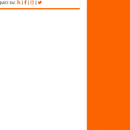
uici su:
|
|
|