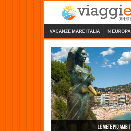
VACANZE MARE ITALIA
IN EUROPA
LE METE PIÙ AMBIT
VISITARE PETRA: 
GRECIA: DOVE 
PRIMA VOLTA 
LE 7 MET