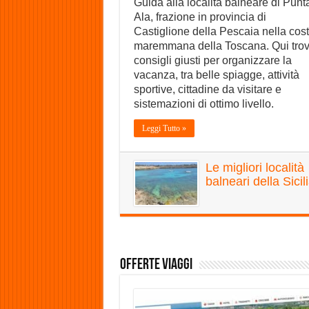
Guida alla località balneare di Punt
Ala, frazione in provincia di
Castiglione della Pescaia nella cos
maremmana della Toscana. Qui trovi
consigli giusti per organizzare la
vacanza, tra belle spiagge, attività
sportive, cittadine da visitare e
sistemazioni di ottimo livello.
Leggi Tutto »
Le migliori località
balneari della Sicil
Offerte Viaggi