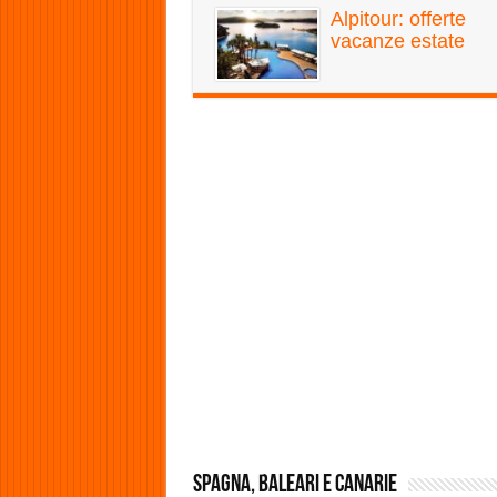
Alpitour: offerte
vacanze estate
Spagna, Baleari e Canarie