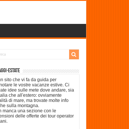
aggi-Estate
un sito che vi fa da guida per
notare le vostre vacanze estive. Ci
vate idee sulle mete dove andare, sia
Italia che all'estero: ovviamente
alità di mare, ma trovate molte info
he sulla montagna.
 manca una sezione con le
ensioni delle offerte dei tour operator
iani.