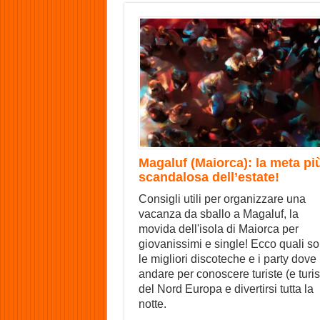
Magaluf (Maiorca): la meta pi
scandalosa dell’estate!
Consigli utili per organizzare una
vacanza da sballo a Magaluf, la
movida dell'isola di Maiorca per
giovanissimi e single! Ecco quali s
le migliori discoteche e i party dove
andare per conoscere turiste (e turist
del Nord Europa e divertirsi tutta la
notte.