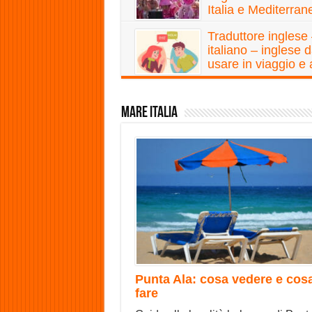
Italia e Mediterran
Traduttore inglese
italiano – inglese 
usare in viaggio e 
casa
Mare Italia
Punta Ala: cosa vedere e cos
fare