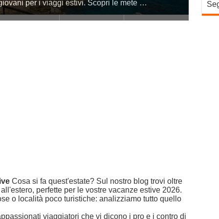
iovani per i viaggi estivi. Scopri le mete …
Seg
ive
Cosa si fa quest'estate? Sul nostro blog trovi oltre
 all'estero, perfette per le vostre vacanze estive 2026.
e o località poco turistiche: analizziamo tutto quello
assionati viaggiatori che vi dicono i pro e i contro di