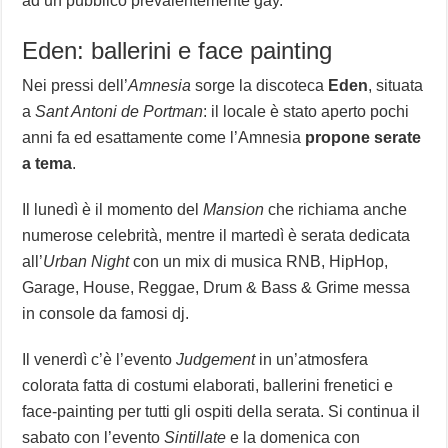
ad un pubblico prevalentemente gay.
Eden: ballerini e face painting
Nei pressi dell’
Amnesia
sorge la discoteca
Eden
, situata
a
Sant Antoni de Portman
: il locale è stato aperto pochi
anni fa ed esattamente come l’Amnesia
propone serate
a tema
.
Il lunedì è il momento del
Mansion
che richiama anche
numerose celebrità, mentre il martedì è serata dedicata
all’
Urban Night
con un mix di musica RNB, HipHop,
Garage, House, Reggae, Drum & Bass & Grime messa
in console da famosi dj.
Il venerdì c’è l’evento
Judgement
in un’atmosfera
colorata fatta di costumi elaborati, ballerini frenetici e
face-painting per tutti gli ospiti della serata. Si continua il
sabato con l’evento
Sintillate
e la domenica con