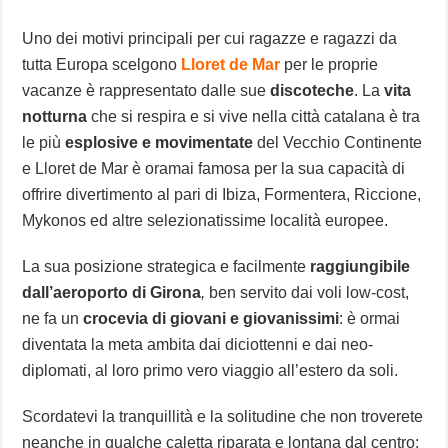
Uno dei motivi principali per cui ragazze e ragazzi da
tutta Europa scelgono
Lloret de Mar
per le proprie
vacanze è rappresentato dalle sue
discoteche
. La
vita
notturna
che si respira e si vive nella città catalana è tra
le più
esplosive e movimentate
del Vecchio Continente
e Lloret de Mar è oramai famosa per la sua capacità di
offrire divertimento al pari di Ibiza, Formentera, Riccione,
Mykonos ed altre selezionatissime località europee.
La sua posizione strategica e facilmente
raggiungibile
dall’aeroporto di Girona
,
ben servito dai voli low-cost,
ne fa un
crocevia di giovani e giovanissimi
: è ormai
diventata la meta ambita dai diciottenni e dai neo-
diplomati, al loro primo vero viaggio all’estero da soli.
Scordatevi la tranquillità e la solitudine che non troverete
neanche in qualche caletta riparata e lontana dal centro: