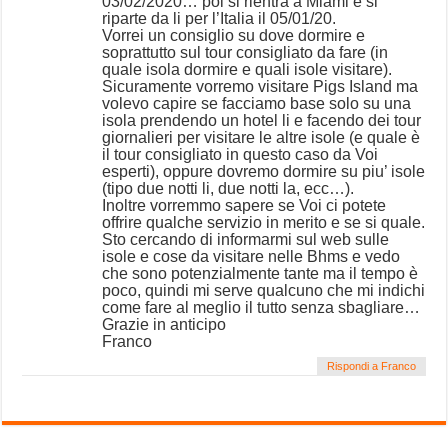
03/02/2020… poi si rientra a Miami e si
riparte da li per l’Italia il 05/01/20.
Vorrei un consiglio su dove dormire e
soprattutto sul tour consigliato da fare (in
quale isola dormire e quali isole visitare).
Sicuramente vorremo visitare Pigs Island ma
volevo capire se facciamo base solo su una
isola prendendo un hotel li e facendo dei tour
giornalieri per visitare le altre isole (e quale è
il tour consigliato in questo caso da Voi
esperti), oppure dovremo dormire su piu’ isole
(tipo due notti li, due notti la, ecc…).
Inoltre vorremmo sapere se Voi ci potete
offrire qualche servizio in merito e se si quale.
Sto cercando di informarmi sul web sulle
isole e cose da visitare nelle Bhms e vedo
che sono potenzialmente tante ma il tempo è
poco, quindi mi serve qualcuno che mi indichi
come fare al meglio il tutto senza sbagliare…
Grazie in anticipo
Franco
Rispondi a Franco