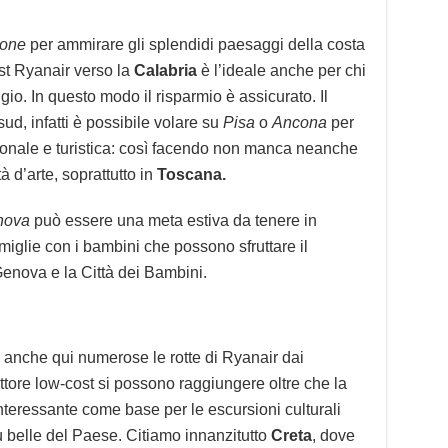
tone
per ammirare gli splendidi paesaggi della costa
st Ryanair verso la
Calabria
è l’ideale anche per chi
ggio. In questo modo il risparmio è assicurato. Il
sud, infatti è possibile volare su
Pisa
o
Ancona
per
onale e turistica: così facendo non manca neanche
à d’arte, soprattutto in
Toscana.
nova
può essere una meta estiva da tenere in
miglie con i bambini che possono sfruttare il
Genova e la Città dei Bambini.
 anche qui numerose le rotte di Ryanair dai
vettore low-cost si possono raggiungere oltre che la
nteressante come base per le escursioni culturali
iù belle del Paese. Citiamo innanzitutto
Creta
, dove