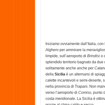
Iniziamo ovviamente dall’Italia, co
Alghero
per ammirare la meraviglio
limpide, sull’aeroporto di
Brindisi
o 
splendido territorio bagnato da due ma
solitamente anche anche per
Catani
della
Sicilia
è un alternarsi di spiag
calette incantevoli e semi-deserte, s
nella provincia di Trapani. Non man
verso l’aeroporto di
Comiso,
punto d
costa meridionale. La Sicilia è ottim
grazie al clima caldo e secco.