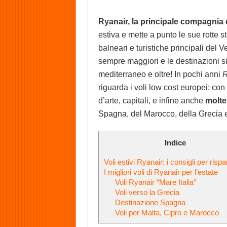
Ryanair, la principale compagnia 
estiva e mette a punto le sue rotte s
balneari e turistiche principali del
sempre maggiori e le destinazioni si
mediterraneo e oltre! In pochi anni
R
riguarda i voli low cost europei: con 
d’arte, capitali, e infine anche
molte
Spagna, del Marocco, della Grecia e 
Indice
Voli estivi Ryanair: i consigli per risp
I migliori voli di Ryanair per l’estate
Voli Ryanair “Mare Italia”
Voli verso la Grecia
Destinazione Spagna
Voli per Malta, Cipro e Marocco