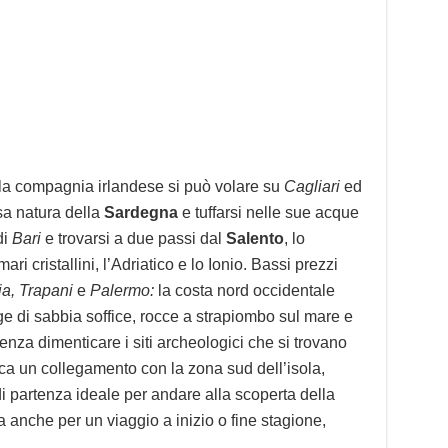
n la compagnia irlandese si può volare su
Cagliari
ed
sa natura della
Sardegna
e tuffarsi nelle sue acque
di
Bari
e trovarsi a due passi dal
Salento
, lo
ri cristallini, l’Adriatico e lo Ionio. Bassi prezzi
a, Trapani
e
Palermo:
la costa nord occidentale
ge di sabbia soffice, rocce a strapiombo sul mare e
enza dimenticare i siti archeologici che si trovano
ca un collegamento con la zona sud dell’isola,
i partenza ideale per andare alla scoperta della
a anche per un viaggio a inizio o fine stagione,