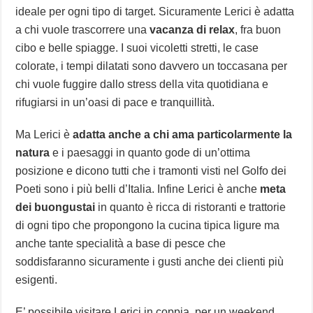
ideale per ogni tipo di target. Sicuramente Lerici è adatta
a chi vuole trascorrere una
vacanza di relax
, fra buon
cibo e belle spiagge. I suoi vicoletti stretti, le case
colorate, i tempi dilatati sono davvero un toccasana per
chi vuole fuggire dallo stress della vita quotidiana e
rifugiarsi in un’oasi di pace e tranquillità.
Ma Lerici è
adatta anche a chi ama particolarmente la
natura
e i paesaggi in quanto gode di un’ottima
posizione e dicono tutti che i tramonti visti nel Golfo dei
Poeti sono i più belli d’Italia. Infine Lerici è anche
meta
dei buongustai
in quanto è ricca di ristoranti e trattorie
di ogni tipo che propongono la cucina tipica ligure ma
anche tante specialità a base di pesce che
soddisfaranno sicuramente i gusti anche dei clienti più
esigenti.
E’ possibile visitare Lerici in coppia, per un weekend