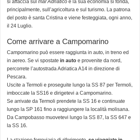
si affaccia sul
mar Adriatico
e la sua economia si fonda,
principalmente, sull’agricoltura e sul turismo. La patrona
del posto è santa Cristina e viene festeggiata, ogni anno,
il 24 Luglio.
Come arrivare a Campomarino
Campomarino può essere raggiunta in auto, in treno ed
in aereo. Se vi spostate
in auto
e provenite da nord,
percorrete l’autostrada Adriatica A14 in direzione di
Pescara.
Uscite a Termoli e proseguite lungo la SS 87 per Termoli,
imboccate la SS16 e dirigetevi a Campomarino.
Se arrivate da Termoli prendete la SS 16 e continuate
lungo la SP 161 fino a raggiungere la località molisana.
Da Campobasso muovetevi lungo la SS 87, la SS 647 e
la SS 16.
La stazione ferroviaria di riferimento,
se viaggiate in