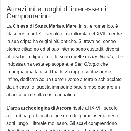
Attrazioni e luoghi di interesse di
Campomarino
La
Chiesa di Santa Maria a Mare
, in stile romanico, è
stata eretta nel XIII secolo e ristrutturata nel XVII, mentre
la sua cripta ha origini più antiche. Si trova nel centro
storico cittadino ed al suo interno sono custoditi diversi
affreschi. Le figure ritratte sono quelle di
San Nicola
, che
indossa una veste episcopale, e
San Giorgio
che
impugna una lancia. Una terza rappresentazione è,
infine, dedicata ad un uomo riverso a terra e schiacciato
da un cavallo: questa immagine pare simboleggiare un
attacco turco sulla costa adriatica.
L’area archeologica di Arcora
risale al IX-VIII secolo
a.C. ed ha portato alla luce uno dei primi insediamenti
sorti lungo il litorale molisano. Gli scavi comprendono
due diverse aree: la prima, più antica, ha portato alla