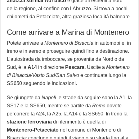
affaccia sul mar Adriatico
e giace all’estremità nord
della regione, al confine con l’Abruzzo. Si trova a pochi
chilometri da Petacciato, altra graziosa località balneare.
Come arrivare a Marina di Montenero
Potete arrivare a
Montenero di Bisaccia
in automobile, in
treno e in aereo e proseguire quindi fino a destinazione.
L’autostrada da imboccare, se provenite da Nord o da
Sud, è la
A14
in direzione
Pescara.
Uscite a
Montenero
di Bisaccia/Vasto Sud/San Salvo
e continuate lungo la
SS650 seguendo le indicazioni.
Se giungete da
Napoli
le strade da seguire sono la A1, la
SS17 e la SS650, mentre se partite da
Roma
dovete
percorrere la A24, la A25, la A14 e la SS650. In treno la
stazione ferroviaria
di riferimento è quella di
Montenero-Petacciato
nel comune di Montenero di
Bisaccia; concludete quindi il viaggio su strada fino alla