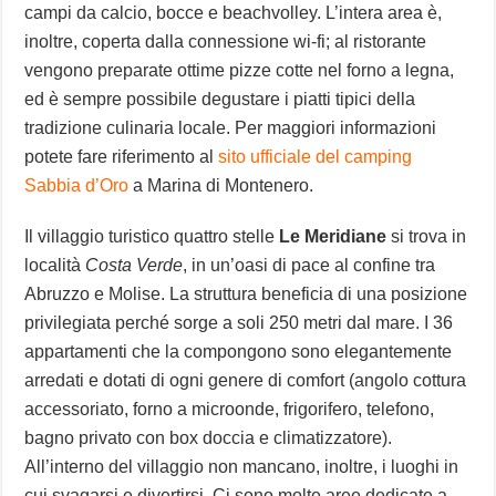
campi da calcio, bocce e beachvolley. L’intera area è,
inoltre, coperta dalla connessione wi-fi; al ristorante
vengono preparate ottime pizze cotte nel forno a legna,
ed è sempre possibile degustare i piatti tipici della
tradizione culinaria locale. Per maggiori informazioni
potete fare riferimento al
sito ufficiale del camping
Sabbia d’Oro
a Marina di Montenero.
Il villaggio turistico quattro stelle
Le Meridiane
si trova in
località
Costa Verde
, in un’oasi di pace al confine tra
Abruzzo e Molise. La struttura beneficia di una posizione
privilegiata perché sorge a soli 250 metri dal mare. I 36
appartamenti che la compongono sono elegantemente
arredati e dotati di ogni genere di comfort (angolo cottura
accessoriato, forno a microonde, frigorifero, telefono,
bagno privato con box doccia e climatizzatore).
All’interno del villaggio non mancano, inoltre, i luoghi in
cui svagarsi e divertirsi. Ci sono molte aree dedicate a