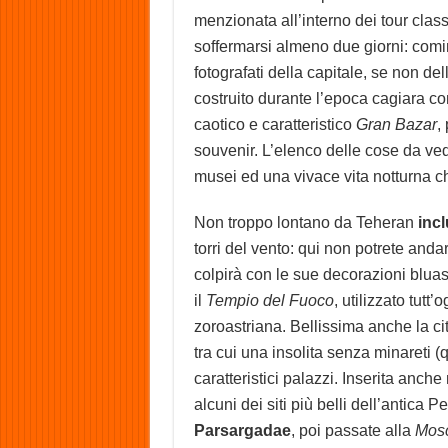
menzionata all’interno dei tour clas
soffermarsi almeno due giorni: comi
fotografati della capitale, se non del
costruito durante l’epoca cagiara con
caotico e caratteristico
Gran Bazar
,
souvenir. L’elenco delle cose da ved
musei ed una vivace vita notturna c
Non troppo lontano da Teheran
incl
torri del vento: qui non potrete anda
colpirà con le sue decorazioni bluas
il
Tempio del Fuoco
, utilizzato tutt
zoroastriana. Bellissima anche la ci
tra cui una insolita senza minareti (q
caratteristici palazzi. Inserita anche n
alcuni dei siti più belli dell’antica 
Parsargadae
, poi passate alla
Mos