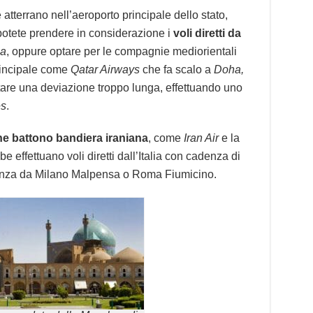
tterrano nell’aeroporto principale dello stato,
potete prendere in considerazione i
voli diretti da
ia
, oppure optare per le compagnie mediorientali
rincipale come
Qatar Airways
che fa scalo a
Doha,
tare una deviazione troppo lunga, effettuando uno
es
.
he battono bandiera iraniana
, come
Iran Air
e la
be effettuano voli diretti dall’Italia con cadenza di
tenza da Milano Malpensa o Roma Fiumicino.