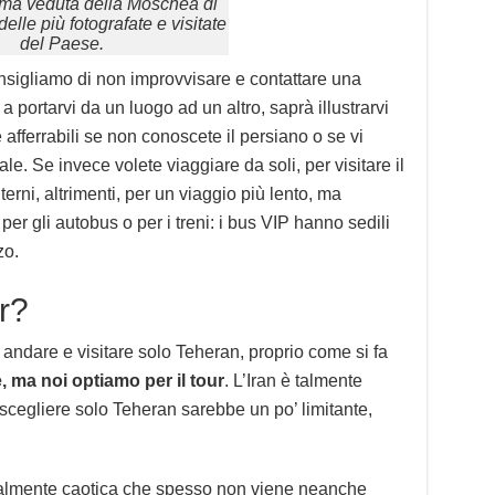
ima veduta della Moschea di
elle più fotografate e visitate
del Paese.
consigliamo di non improvvisare e contattare una
a portarvi da un luogo ad un altro, saprà illustrarvi
e afferrabili se non conoscete il persiano o se vi
le. Se invece volete viaggiare da soli, per visitare il
terni, altrimenti, per un viaggio più lento, ma
er gli autobus o per i treni: i bus VIP hanno sedili
zo.
r?
di andare e visitare solo Teheran, proprio come si fa
 ma noi optiamo per il tour
. L’Iran è talmente
scegliere solo Teheran sarebbe un po’ limitante,
 talmente caotica che spesso non viene neanche