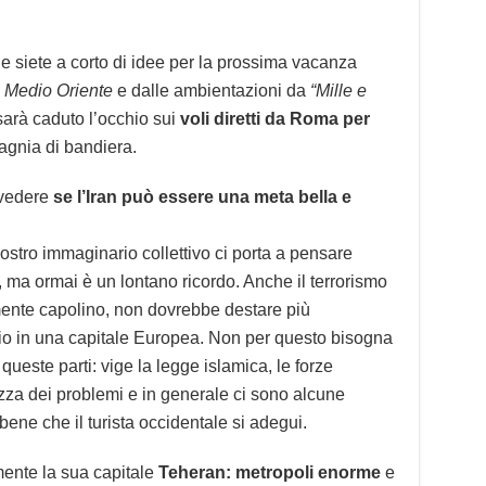
e siete a corto di idee per la prossima vacanza
l
Medio Oriente
e dalle ambientazioni da
“Mille e
sarà caduto l’occhio sui
voli diretti da Roma per
agnia di bandiera.
 vedere
se l’Iran può essere una meta bella e
nostro immaginario collettivo ci porta a pensare
 ma ormai è un lontano ricordo. Anche il terrorismo
mente capolino, non dovrebbe destare più
io in una capitale Europea. Non per questo bisogna
ueste parti: vige la legge islamica, le forze
zza dei problemi e in generale ci sono alcune
ene che il turista occidentale si adegui.
amente la sua capitale
Teheran: metropoli enorme
e