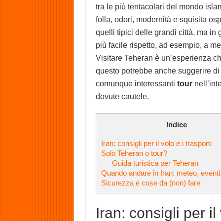
tra le più tentacolari del mondo islami
folla, odori, modernità e squisita osp
quelli tipici delle grandi città, ma 
più facile rispetto, ad esempio, a 
Visitare Teheran è un’esperienza che
questo potrebbe anche suggerire di l
comunque interessanti
tour
nell’int
dovute cautele.
Indice
Iran: consigli per il volo e i trasporti
Solo Teheran o tour?
Guida turistica per Teheran
Quando andare in Iran: meteo, event
Sicurezza e cose da (non) fare
Iran: consigli per il