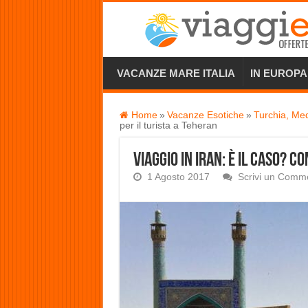
VACANZE MARE ITALIA
IN EUROPA
Home
»
Vacanze Esotiche
»
Turchia, Me
per il turista a Teheran
Viaggio in Iran: è il caso? C
1 Agosto 2017
Scrivi un Comm