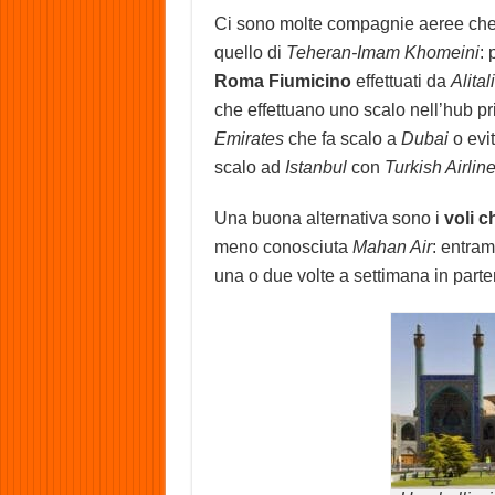
Ci sono molte compagnie aeree che a
quello di
Teheran-Imam Khomeini
: 
Roma Fiumicino
effettuati da
Alital
che effettuano uno scalo nell’hub p
Emirates
che fa scalo a
Dubai
o evi
scalo ad
Istanbul
con
Turkish Airlin
Una buona alternativa sono i
voli c
meno conosciuta
Mahan Air
: entram
una o due volte a settimana in par