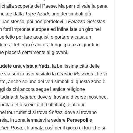
sici alla scoperta del Paese. Ma per noi vale la pena
nciate dalla
Torre Azadi
, uno dei simboli più
l’Iran stesso, poi non perdetevi il
Palazzo Golestan
,
 forti impronte europee ed infine fate un giro nel
 perfetto per fare acquisti e portare a casa un
ere a Teheran è ancora lungo: palazzi, giardini,
he piacerà certamente ai giovani.
udete una vista a Yadz
, la bellissima città delle
re via senza aver visitato la
Grande Moschea
che vi
tre, anche se uno dei veri simboli di questa zona è
’oggi da chi ancora segue l’antica religione
ttadina di
Isfahan
, dove si trovano diverse moschee,
uella dello sceicco di Lotfollah), e alcuni
ei tour turistici si trova
Shiraz
, dove si trovano
Persia. In zona fermatevi a vedere
Persepoli e
chea Rosa
, chiamata così per il gioco di luci che si