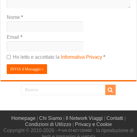
Nome
*
Email
*
Ho letto e accettato la
Informativa Privacy
*
Homepage
|
Chi Siamo
|
Il Network Viaggi
|
Contatti
|
Condizioni di Utilizzo
|
Privacy e Cookie
Copyright © 2010-2026 -
- la riproduzione di
testi e immagini è vietata