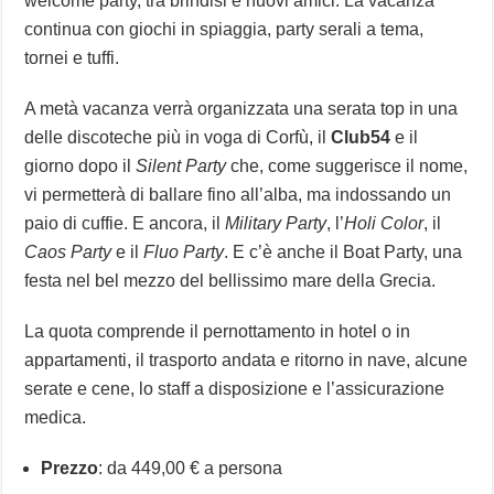
welcome party, tra brindisi e nuovi amici. La vacanza
continua con giochi in spiaggia, party serali a tema,
tornei e tuffi.
A metà vacanza verrà organizzata una serata top in una
delle discoteche più in voga di Corfù, il
Club54
e il
giorno dopo il
Silent Party
che, come suggerisce il nome,
vi permetterà di ballare fino all’alba, ma indossando un
paio di cuffie. E ancora, il
Military Party
, l’
Holi Color
, il
Caos Party
e il
Fluo Party
. E c’è anche il Boat Party, una
festa nel bel mezzo del bellissimo mare della Grecia.
La quota comprende il pernottamento in hotel o in
appartamenti, il trasporto andata e ritorno in nave, alcune
serate e cene, lo staff a disposizione e l’assicurazione
medica.
Prezzo
: da 449,00 € a persona