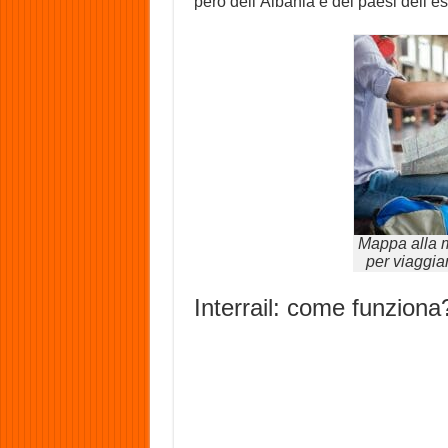
però dell’Albania e dei paesi dell’es
Mappa alla m
per viaggiar
Interrail: come funziona