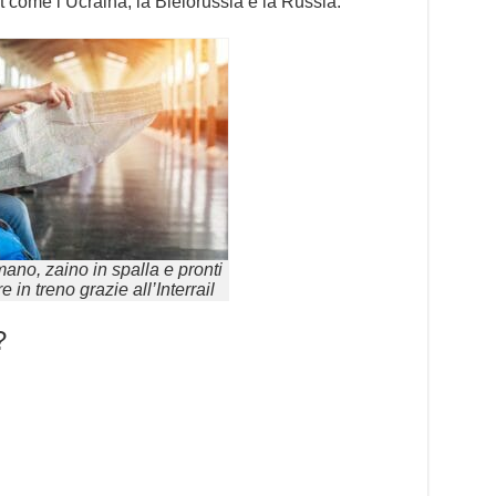
t come l’Ucraina, la Bielorussia e la Russia.
ano, zaino in spalla e pronti
e in treno grazie all’Interrail
?