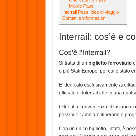
Mobile Pass
Interrail Pass: idee di viaggio
Contatti e informazioni
Interrail: cos’è e 
Cos’è l’Interrail?
Si tratta di un
biglietto ferroviario
ch
o più Stati Europei per cui è stato 
E’ dedicato esclusivamente ai cittadi
ufficiale di Interrail che in una quals
Oltre alla convenienza, il fascino di
possibile cambiare itinerario e pr
Con un unico biglietto, infatti, è pos