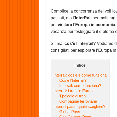
Complice la concorrenza dei voli low-
passati, ma l’
InterRail
per molti rag
per
visitare l’Europa in economia
.
vacanza per festeggiare il diploma o
Si, ma,
cos’è l’Interrail?
Vediamo di c
consigliati per esplorare l’Europa in
Indice
Interrail: cos’è e come funziona
Cos’è l’Interrail?
Interrail: come funziona?
Interrail: i treni in Europa
Tipologie di treni
Compagnie ferroviarie
Interrail pass: quale scegliere?
Global Pass
One Country Pass