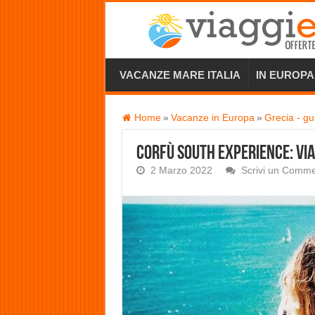
VACANZE MARE ITALIA
IN EUROPA
Home
»
Vacanze in Europa
»
Grecia - gu
Corfù South Experience: vi
2 Marzo 2022
Scrivi un Comm