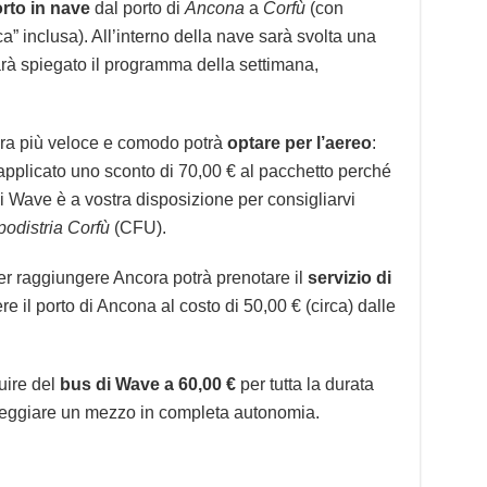
rto in nave
dal porto di
Ancona
a
Corfù
(con
” inclusa). All’interno della nave sarà svolta una
sarà spiegato il programma della settimana,
cora più veloce e comodo potrà
optare per l’aereo
:
 applicato uno sconto di 70,00 € al pacchetto perché
di Wave è a vostra disposizione per consigliarvi
odistria Corfù
(CFU).
r raggiungere Ancora potrà prenotare il
servizio di
e il porto di Ancona al costo di 50,00 € (circa) dalle
ruire del
bus di Wave a 60,00 €
per tutta la durata
oleggiare un mezzo in completa autonomia.