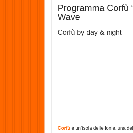
Programma Corfù “
Wave
Corfù by day & night
Corfù
è un’isola delle Ionie, una de