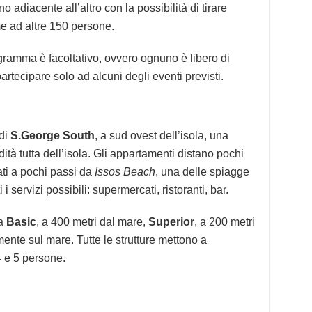
o adiacente all’altro con la possibilità di tirare
eme ad altre 150 persone.
ogramma è facoltativo, ovvero ognuno è libero di
rtecipare solo ad alcuni degli eventi previsti.
 di
S.George South
, a sud ovest dell’isola, una
dità tutta dell’isola. Gli appartamenti distano pochi
uati a pochi passi da
Issos Beach
, una delle spiagge
 i servizi possibili: supermercati, ristoranti, bar.
ra
Basic
, a 400 metri dal mare,
Superior
, a 200 metri
mente sul mare. Tutte le strutture mettono a
4 e 5 persone.