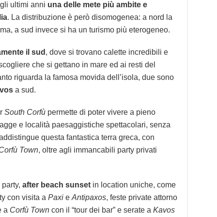
gli ultimi anni
una delle mete più ambite e
lia
. La distribuzione è però disomogenea: a nord la
ssima, a sud invece si ha un turismo più eterogeneo.
tamente il sud
, dove si trovano calette incredibili e
scogliere che si gettano in mare ed ai resti del
anto riguarda la famosa movida dell’isola, due sono
vos
a sud.
er
South Corfù
permette di poter vivere a pieno
piagge e località paesaggistiche spettacolari, senza
addistingue questa fantastica terra greca, con
Corfù Town
, oltre agli immancabili party privati
 party,
after beach sunset
in location uniche, come
ty con visita a
Paxi
e
Antipaxos
, feste private attorno
e a
Corfù Town
con il “tour dei bar” e serate a
Kavos