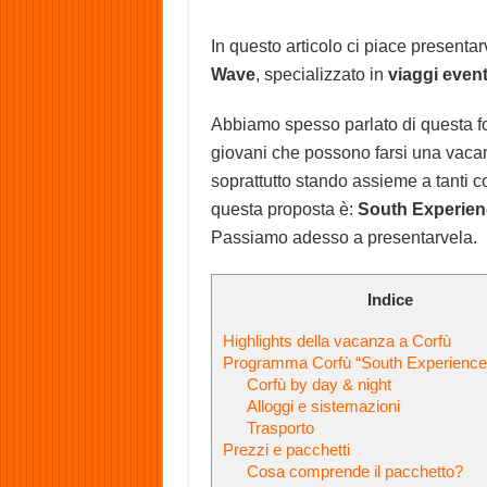
In questo articolo ci piace presentar
Wave
, specializzato in
viaggi event
Abbiamo spesso parlato di questa for
giovani che possono farsi una vaca
soprattutto stando assieme a tanti co
questa proposta è:
South Experien
Passiamo adesso a presentarvela.
Indice
Highlights della vacanza a Corfù
Programma Corfù “South Experience
Corfù by day & night
Alloggi e sistemazioni
Trasporto
Prezzi e pacchetti
Cosa comprende il pacchetto?