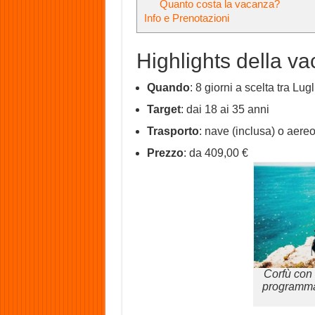
Quanto costa la vacanza?
Info e Prenotazioni
Highlights della v
Quando
: 8 giorni a scelta tra Lug
Target
: dai 18 ai 35 anni
Trasporto
: nave (inclusa) o aere
Prezzo
: da 409,00 €
Corfù con
programma 