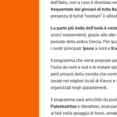
dall’Italia, non a caso è diventata ne
frequentate dai giovani di tutta Ita
presenza di turisti “nostrani” è alti
La parte più bella dell’isola è cer
scorci sorprendenti, grazie alle alte 
passato della antica Grecia. Per qu
i centri principali:
Ipsos
a nord e
Ka
Il programma che viene proposto p
l’isola da nord a sud e di visitare s
però privarsi della movida che contr
serate nei migliori locali di
Kavos
e
organizzati negli appartamenti.
Il programma sarà arricchito da pool
Paloekatritsa
e
Marathias
, boat-par
al falò nella spiaggia di
Issos
, serat