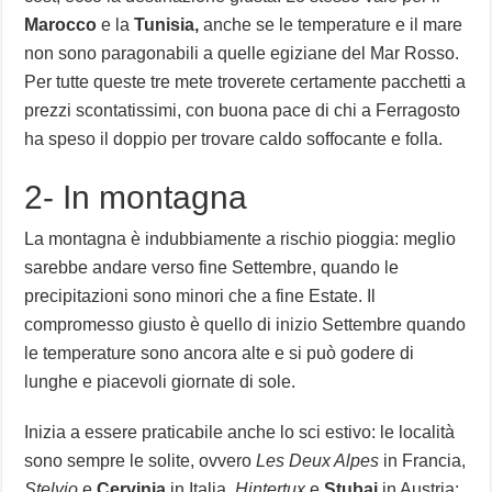
Marocco
e la
Tunisia,
anche se le temperature e il mare
non sono paragonabili a quelle egiziane del Mar Rosso.
Per tutte queste tre mete troverete certamente pacchetti a
prezzi scontatissimi, con buona pace di chi a Ferragosto
ha speso il doppio per trovare caldo soffocante e folla.
2- In montagna
La montagna è indubbiamente a rischio pioggia: meglio
sarebbe andare verso fine Settembre, quando le
precipitazioni sono minori che a fine Estate. Il
compromesso giusto è quello di inizio Settembre quando
le temperature sono ancora alte e si può godere di
lunghe e piacevoli giornate di sole.
Inizia a essere praticabile anche lo sci estivo: le località
sono sempre le solite, ovvero
Les Deux Alpes
in Francia,
Stelvio
e
Cervinia
in Italia,
Hintertux
e
Stubai
in Austria: