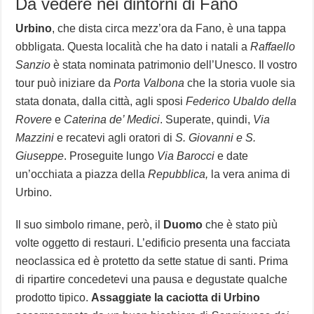
Da vedere nei dintorni di Fano
Urbino
, che dista circa mezz’ora da Fano, è una tappa
obbligata. Questa località che ha dato i natali a
Raffaello
Sanzio
è stata nominata patrimonio dell’Unesco. Il vostro
tour può iniziare da
Porta Valbona
che la storia vuole sia
stata donata, dalla città, agli sposi
Federico Ubaldo della
Rovere
e
Caterina de’ Medici
. Superate, quindi,
Via
Mazzini
e recatevi agli oratori di
S. Giovanni e S.
Giuseppe
. Proseguite lungo
Via Barocci
e date
un’occhiata a piazza della
Repubblica,
la vera anima di
Urbino.
Il suo simbolo rimane, però, il
Duomo
che è stato più
volte oggetto di restauri. L’edificio presenta una facciata
neoclassica ed è protetto da sette statue di santi. Prima
di ripartire concedetevi una pausa e degustate qualche
prodotto tipico.
Assaggiate la caciotta di Urbino