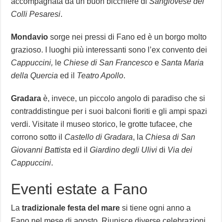
accompagnata da un buon bicchiere di
Sangiovese dei
Colli Pesaresi
.
Mondavio
sorge nei pressi di Fano ed è un borgo molto
grazioso. I luoghi più interessanti sono l’ex convento dei
Cappuccini,
le
Chiese di San Francesco
e
Santa Maria
della Quercia
ed il
Teatro Apollo
.
Gradara
è, invece, un piccolo angolo di paradiso che si
contraddistingue per i suoi balconi fioriti e gli ampi spazi
verdi. Visitate il museo storico, le grotte tufacee, che
corrono sotto il
Castello di Gradara
, la
Chiesa di San
Giovanni Battista
ed il
Giardino degli Ulivi
di
Via dei
Cappuccini
.
Eventi estate a Fano
La
tradizionale festa del mare
si tiene ogni anno a
Fano nel mese di agosto. Riunisce diverse celebrazioni,