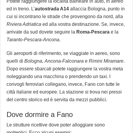
Potete raggiungere la località balneare in auto, in aereo
ed in treno. L’
autostrada A14
allaccia Bologna, punto in
cui si incontrano le strade che provengono da nord, alla
Riviera Adriatica
ed alla vostra destinazione. Se, invece,
arrivate da sud dovete seguire la
Roma-Pescara
e la
Taranto-Pescara-Ancona
.
Gli aeroporti di riferimento, se viaggiate in aereo, sono
quelli di
Bologna,
Ancona-Falconara
e
Rimini Miramare
.
Dopo essere sbarcati potete raggiungere la vostra meta
noleggiando una macchina o prendendo un taxi. I
convogli ferroviari collegano, invece, Fano con tutte le
città italiane ed europee. La stazione si trova nei pressi
del centro storico ed è servita da mezzi pubblici.
Dove dormire a Fano
Le strutture ricettive dove poter alloggiare sono
molteplici. Ecco alcuni esempi: