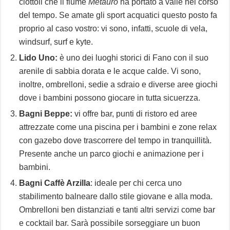
ciottoli che il fiume
Metauro
ha portato a valle nel corso
del tempo. Se amate gli sport acquatici questo posto fa
proprio al caso vostro: vi sono, infatti, scuole di vela,
windsurf, surf e kyte.
Lido Uno:
è uno dei luoghi storici di Fano con il suo
arenile di sabbia dorata e le acque calde. Vi sono,
inoltre, ombrelloni, sedie a sdraio e diverse aree giochi
dove i bambini possono giocare in tutta sicuerzza.
Bagni Beppe:
vi offre bar, punti di ristoro ed aree
attrezzate come una piscina per i bambini e zone relax
con gazebo dove trascorrere del tempo in tranquillità.
Presente anche un parco giochi e animazione per i
bambini.
Bagni Caffè Arzilla
: ideale per chi cerca uno
stabilimento balneare dallo stile giovane e alla moda.
Ombrelloni ben distanziati e tanti altri servizi come bar
e cocktail bar. Sarà possibile sorseggiare un buon