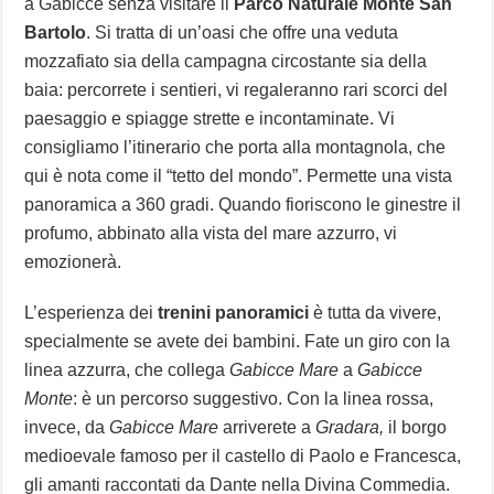
a Gabicce senza visitare il
Parco Naturale Monte San
Bartolo
. Si tratta di un’oasi che offre una veduta
mozzafiato sia della campagna circostante sia della
baia: percorrete i sentieri, vi regaleranno rari scorci del
paesaggio e spiagge strette e incontaminate. Vi
consigliamo l’itinerario che porta alla montagnola, che
qui è nota come il “tetto del mondo”. Permette una vista
panoramica a 360 gradi. Quando fioriscono le ginestre il
profumo, abbinato alla vista del mare azzurro, vi
emozionerà.
L’esperienza dei
trenini panoramici
è tutta da vivere,
specialmente se avete dei bambini. Fate un giro con la
linea azzurra, che collega
Gabicce Mare
a
Gabicce
Monte
: è un percorso suggestivo. Con la linea rossa,
invece, da
Gabicce Mare
arriverete a
Gradara,
il borgo
medioevale famoso per il castello di Paolo e Francesca,
gli amanti raccontati da Dante nella Divina Commedia.