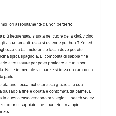
 migliori assolutamente da non perdere:
ia più frequentata, situata nel cuore della città vicino
degli appartamenti: essa si estende per ben 3 Km ed
ghezza da bar, ristoranti e locali dove potrete
ucina tipica spagnola. E’ composta di sabbia fine
rie attrezzature per poter praticare alcuni sport
ela. Nelle immediate vicinanze si trova un campo da
e parti.
erata anch’essa molto turistica grazie alla sua
ta da sabbia fine e dorata e contornata da palme. E’
a in questo caso vengono privilegiati il beach volley
ezzo proprio, sappiate che troverete un ampio
anze.