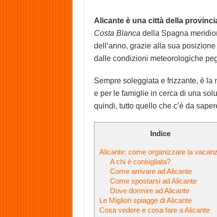
Alicante è una città della provinc
Costa Blanca
della Spagna meridiona
dell’anno, grazie alla sua posizione p
dalle condizioni meteorologiche peg
Sempre soleggiata e frizzante, è la 
e per le famiglie in cerca di una so
quindi, tutto quello che c’è da sape
Indice
Alicante: come organizzare la vacan
A chi è consigliata?
Come arrivare ad Alicante
Come spostarsi ad Alicante
Dove dormire ad Alicante
Le Migliori spiagge di Alicante
Cosa vedere e cosa fare a Alicante