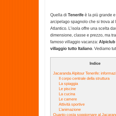
Quella di
Tenerife
è la più grande e 
arcipelago spagnolo che si trova al 
Atlantico. L’isola offre una scelta da
dimensione, classe e prezzo, ma tra q
famoso villaggio vacanza:
Alpiclub
villaggio tutto Italiano
. Vediamo tut
Indice
Jacaranda Alpitour Tenerife: informazio
Il corpo centrale della struttura
La spiaggia
Le piscine
La cucina
Le camere
Attività sportive
L’animazione
Quanto costa soggiornare al Jacara