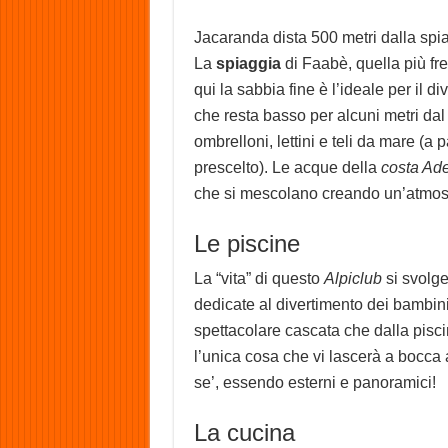
Jacaranda dista 500 metri dalla spi
La
spiaggia
di Faabè, quella più fre
qui la sabbia fine è l’ideale per il d
che resta basso per alcuni metri dal
ombrelloni, lettini e teli da mare 
prescelto). Le acque della
costa Ad
che si mescolano creando un’atmos
Le piscine
La “vita” di questo
Alpiclub
si svolg
dedicate al divertimento dei bambini, 
spettacolare cascata che dalla pisci
l’unica cosa che vi lascerà a bocca
se’, essendo esterni e panoramici!
La cucina