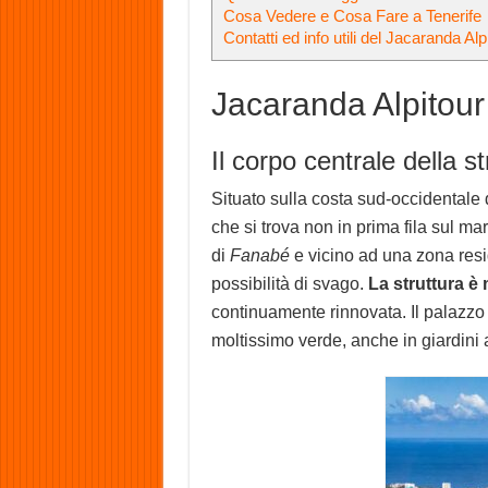
Cosa Vedere e Cosa Fare a Tenerife
Contatti ed info utili del Jacaranda Alp
Jacaranda Alpitour 
Il corpo centrale della st
Situato sulla costa sud-occidentale d
che si trova non in prima fila sul ma
di
Fanabé
e vicino ad una zona resid
possibilità di svago.
La struttura è
continuamente rinnovata. Il palazzo è
moltissimo verde, anche in giardini 