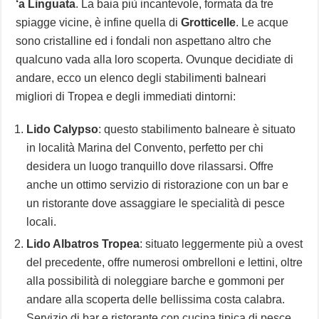
‘a Linguata
. La baia più incantevole, formata da tre
spiagge vicine, è infine quella di
Grotticelle
. Le acque
sono cristalline ed i fondali non aspettano altro che
qualcuno vada alla loro scoperta. Ovunque decidiate di
andare, ecco un elenco degli stabilimenti balneari
migliori di Tropea e degli immediati dintorni:
Lido Calypso
: questo stabilimento balneare è situato
in località Marina del Convento, perfetto per chi
desidera un luogo tranquillo dove rilassarsi. Offre
anche un ottimo servizio di ristorazione con un bar e
un ristorante dove assaggiare le specialità di pesce
locali.
Lido Albatros Tropea
: situato leggermente più a ovest
del precedente, offre numerosi ombrelloni e lettini, oltre
alla possibilità di noleggiare barche e gommoni per
andare alla scoperta delle bellissima costa calabra.
Servizio di bar e ristorante con cucina tipica di pesce.