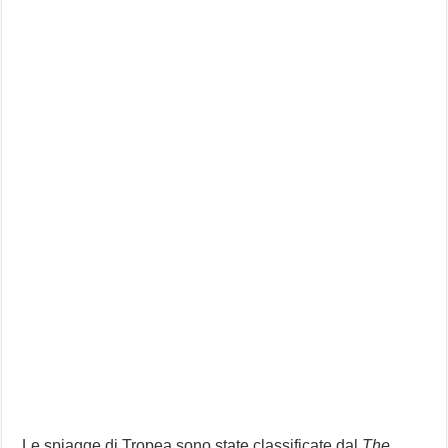
Le spiagge di Tropea sono state classificate dal
The