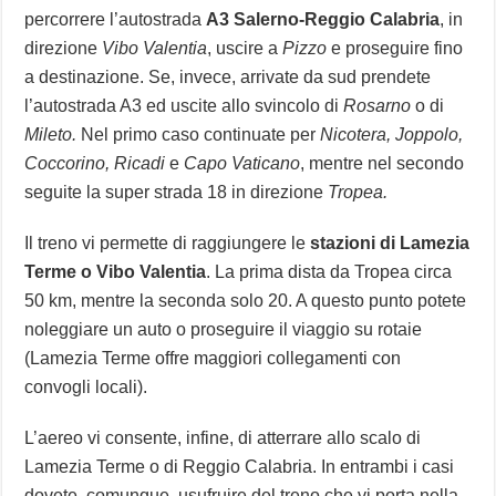
percorrere l’autostrada
A3 Salerno-Reggio Calabria
, in
direzione
Vibo Valentia
, uscire a
Pizzo
e proseguire fino
a destinazione. Se, invece, arrivate da sud prendete
l’autostrada A3 ed uscite allo svincolo di
Rosarno
o di
Mileto.
Nel primo caso continuate per
Nicotera, Joppolo,
Coccorino, Ricadi
e
Capo Vaticano
, mentre nel secondo
seguite la super strada 18 in direzione
Tropea.
Il treno vi permette di raggiungere le
stazioni di Lamezia
Terme o Vibo Valentia
. La prima dista da Tropea circa
50 km, mentre la seconda solo 20. A questo punto potete
noleggiare un auto o proseguire il viaggio su rotaie
(Lamezia Terme offre maggiori collegamenti con
convogli locali).
L’aereo vi consente, infine, di atterrare allo scalo di
Lamezia Terme o di Reggio Calabria. In entrambi i casi
dovete, comunque, usufruire del treno che vi porta nella