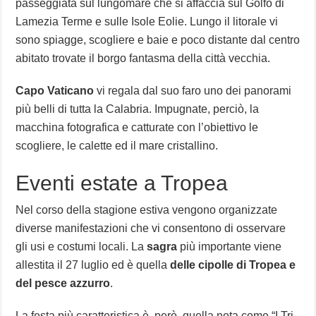
passeggiata sul lungomare che si affaccia sul Golfo di
Lamezia Terme e sulle Isole Eolie. Lungo il litorale vi
sono spiagge, scogliere e baie e poco distante dal centro
abitato trovate il borgo fantasma della città vecchia.
Capo Vaticano
vi regala dal suo faro uno dei panorami
più belli di tutta la Calabria. Impugnate, perciò, la
macchina fotografica e catturate con l’obiettivo le
scogliere, le calette ed il mare cristallino.
Eventi estate a Tropea
Nel corso della stagione estiva vengono organizzate
diverse manifestazioni che vi consentono di osservare
gli usi e costumi locali. La
sagra
più importante viene
allestita il 27 luglio ed è quella
delle cipolle di Tropea e
del pesce azzurro
.
La festa più caratteristica è, però, quella nota come “I Tri