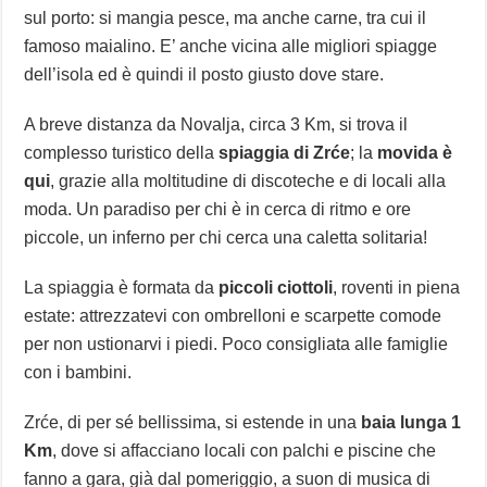
sul porto: si mangia pesce, ma anche carne, tra cui il
famoso maialino. E’ anche vicina alle migliori spiagge
dell’isola ed è quindi il posto giusto dove stare.
A breve distanza da Novalja, circa 3 Km, si trova il
complesso turistico della
spiaggia di Zrće
; la
movida è
qui
, grazie alla moltitudine di discoteche e di locali alla
moda. Un paradiso per chi è in cerca di ritmo e ore
piccole, un inferno per chi cerca una caletta solitaria!
La spiaggia è formata da
piccoli ciottoli
, roventi in piena
estate: attrezzatevi con ombrelloni e scarpette comode
per non ustionarvi i piedi. Poco consigliata alle famiglie
con i bambini.
Zrće, di per sé bellissima, si estende in una
baia lunga 1
Km
, dove si affacciano locali con palchi e piscine che
fanno a gara, già dal pomeriggio, a suon di musica di