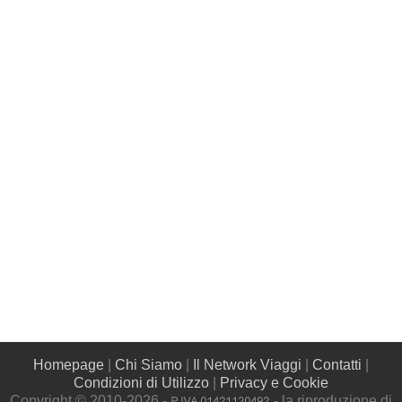
Homepage
|
Chi Siamo
|
Il Network Viaggi
|
Contatti
|
Condizioni di Utilizzo
|
Privacy e Cookie
Copyright © 2010-2026 -
- la riproduzione di