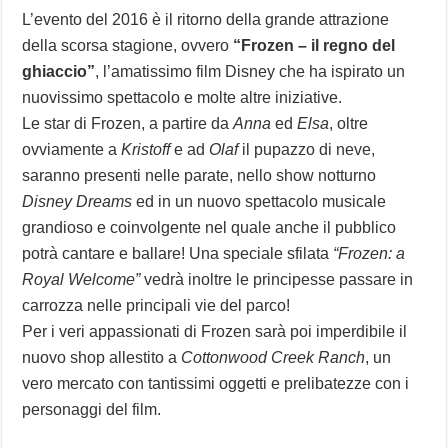
L’evento del 2016 è il ritorno della grande attrazione
della scorsa stagione, ovvero
“Frozen – il regno del
ghiaccio”
, l’amatissimo film Disney che ha ispirato un
nuovissimo spettacolo e molte altre iniziative.
Le star di Frozen, a partire da
Anna
ed
Elsa
, oltre
ovviamente a
Kristoff
e ad
Olaf
il pupazzo di neve,
saranno presenti nelle parate, nello show notturno
Disney Dreams
ed in un nuovo spettacolo musicale
grandioso e coinvolgente nel quale anche il pubblico
potrà cantare e ballare! Una speciale sfilata
“Frozen: a
Royal Welcome”
vedrà inoltre le principesse passare in
carrozza nelle principali vie del parco!
Per i veri appassionati di Frozen sarà poi imperdibile il
nuovo shop allestito a
Cottonwood Creek Ranch
, un
vero mercato con tantissimi oggetti e prelibatezze con i
personaggi del film.