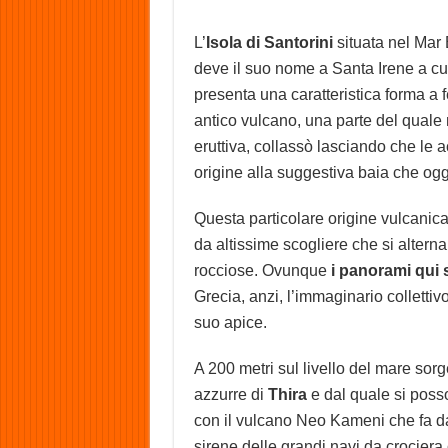
L’
Isola di Santorini
situata nel Mar 
deve il suo nome a Santa Irene a cui
presenta una caratteristica forma a f
antico vulcano, una parte del quale ne
eruttiva, collassò lasciando che le
origine alla suggestiva baia che og
Questa particolare origine vulcanica
da altissime scogliere che si altern
rocciose. Ovunque
i panorami qui
Grecia, anzi, l’immaginario collettiv
suo apice.
A 200 metri sul livello del mare sorg
azzurre di
Thira
e dal quale si posso
con il vulcano Neo Kameni che fa d
sirene delle grandi navi da crociera