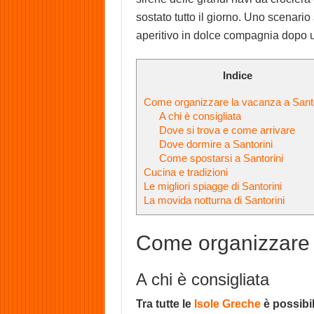
sostato tutto il giorno. Uno scenar
aperitivo in dolce compagnia dopo u
Indice
Come organizzare la vacanza a Santo
A chi è consigliata
Dove si trova e come arrivare
Dove dormire a Santorini
Come spostarsi a Santorini
Cucina e tradizioni
Le migliori spiagge di Santorini
La movida notturna di Santorini
Come organizzare 
A chi è consigliata
Tra tutte le
Isole Greche
è possibil