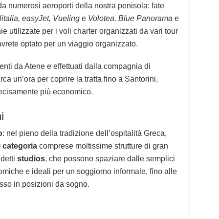
da numerosi aeroporti della nostra penisola: fate
litalia, easyJet, Vueling
e
Volotea.
Blue Panorama
e
utilizzate per i voli charter organizzati da vari tour
 avrete optato per un viaggio organizzato.
enti da Atene e effettuati dalla compagnia di
ca un’ora per coprire la tratta fino a Santorini,
decisamente più economico.
i
o
: nel pieno della tradizione dell’ospitalità Greca,
i categoria
comprese moltissime strutture di gran
detti
studios
, che possono spaziare dalle semplici
miche e ideali per un soggiorno informale, fino alle
usso in posizioni da sogno.