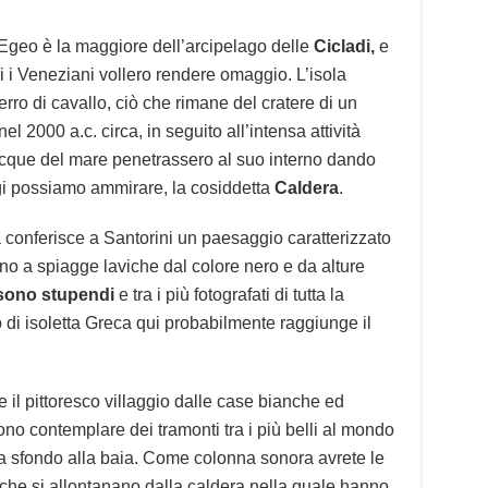
Egeo è la maggiore dell’arcipelago delle
Cicladi,
e
 i Veneziani vollero rendere omaggio. L’isola
erro di cavallo, ciò che rimane del cratere di un
l 2000 a.c. circa, in seguito all’intensa attività
 acque del mare penetrassero al suo interno dando
gi possiamo ammirare, la cosiddetta
Caldera
.
 conferisce a Santorini un paesaggio caratterizzato
ano a spiagge laviche dal colore nero e da alture
 sono stupendi
e tra i più fotografati di tutta la
o di isoletta Greca qui probabilmente raggiunge il
e il pittoresco villaggio dalle case bianche ed
no contemplare dei tramonti tra i più belli al mondo
a sfondo alla baia. Come colonna sonora avrete le
 che si allontanano dalla caldera nella quale hanno