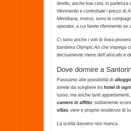
diretto, anche low cost, in partenza 
riferimento e controllate i prezzi di
A
Meridiana,
invece, sono le compagnie 
operator, a cui farete riferimento se
Ci sono anche i voli di linea proveni
bandiera
Olympic Air
che impiega cir
decisamente meno dell’aliscafo e 
Dove dormire a Santorin
Passiamo alle possibilità di
alloggi
avrete da scegliere tra
hotel di ogn
lusso, ma anche tanti appartamenti, 
camere in affitto
, solitamente econo
villas
, vere e proprie residenze di l
La scelta davvero non manca.