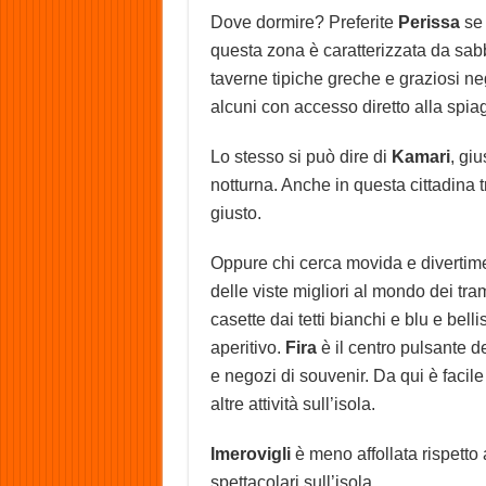
Dove dormire? Preferite
Perissa
se 
questa zona è caratterizzata da sabbi
taverne tipiche greche e graziosi ne
alcuni con accesso diretto alla spia
Lo stesso si può dire di
Kamari
, gi
notturna. Anche in questa cittadina 
giusto.
Oppure chi cerca movida e divertime
delle viste migliori al mondo dei tra
casette dai tetti bianchi e blu e be
aperitivo.
Fira
è il centro pulsante de
e negozi di souvenir. Da qui è facile
altre attività sull’isola.
Imerovigli
è meno affollata rispetto 
spettacolari sull’isola.