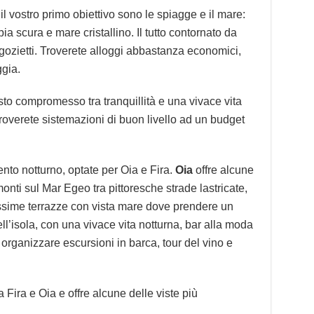
il vostro primo obiettivo sono le spiagge e il mare:
a scura e mare cristallino. Il tutto contornato da
gozietti. Troverete alloggi abbastanza economici,
ggia.
usto compromesso tra tranquillità e una vivace vita
troverete sistemazioni di buon livello ad un budget
nto notturno, optate per Oia e Fira.
Oia
offre alcune
monti sul Mar Egeo tra pittoresche strade lastricate,
llissime terrazze con vista mare dove prendere un
ll’isola, con una vivace vita notturna, bar alla moda
 organizzare escursioni in barca, tour del vino e
a Fira e Oia e offre alcune delle viste più