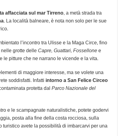
ta affacciata sul mar Tirreno
, a metà strada tra
na
. La località balneare, è nota non solo per le sue
ico.
entato l’incontro tra Ulisse e la Maga Circe, fino
i nelle grotte delle
Capre, Guattari, Fossellone
e
 le pitture che ne narrano le vicende e la vita.
elementi di maggiore interesse, ma se volete una
te soddisfatti. Infatti
intorno a San Felice Circeo
ncontaminata protetta dal
Parco Nazionale del
ntro e le scampagnate naturalistiche, potete godervi
gia, posta alla fine della costa rocciosa, sulla
o turistico avete la possibilità di imbarcarvi per una