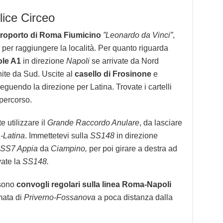
ice Circeo
roporto di Roma Fiumicino
”Leonardo da Vinci”
,
o per raggiungere la località. Per quanto riguarda
ole A1
in direzione
Napoli
se arrivate da Nord
ite da Sud. Uscite al
casello di Frosinone
e
eguendo la direzione per Latina. Trovate i cartelli
 percorso.
 utilizzare il
Grande Raccordo Anulare
, da lasciare
-Latina
. Immettetevi sulla
SS148
in direzione
SS7 Appia
da
Ciampino,
per poi girare a destra ad
vate la
SS148.
 sono
convogli regolari sulla linea Roma-Napoli
mata di
Priverno-Fossanova
a poca distanza dalla