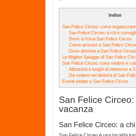
Indice
San Felice Circeo: come organizzare
San Felice Circeo: a chi è consigl
Dove si trova San Felice Circeo
Come arrivare a San Felice Circe
Dove dormire a San Felice Circe
Le Migliori Spiagge di San Felice Cir
San Felice Circeo: cosa vedere e cos
Attrazioni e luoghi di interesse a 
Da vedere nei dintorni di San Feli
Eventi estate a San Felice Circeo
San Felice Circeo:
vacanza
San Felice Circeo: a chi
San Felice Circeo è una località tur