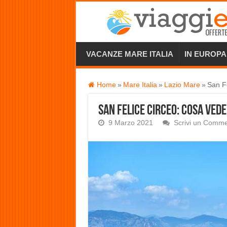
VACANZE MARE ITALIA
IN EUROPA
Home
»
Mare Italia
»
Lazio Mare
»
San Fe
San Felice Circeo: cosa vede
9 Marzo 2021
Scrivi un Comm