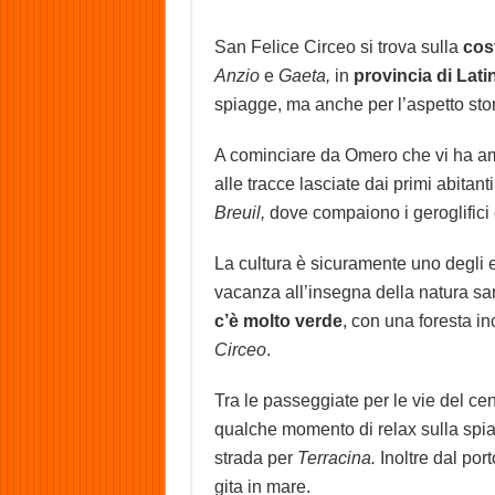
San Felice Circeo si trova sulla
cos
Anzio
e
Gaeta,
in
provincia di Lati
spiagge, ma anche per l’aspetto stor
A cominciare da Omero che vi ha ambi
alle tracce lasciate dai primi abitant
Breuil,
dove compaiono i geroglifici e
La cultura è sicuramente uno degli 
vacanza all’insegna della natura sare
c’è molto verde
, con una foresta i
Circeo
.
Tra le passeggiate per le vie del ce
qualche momento di relax sulla spiag
strada per
Terracina.
Inoltre dal port
gita in mare.