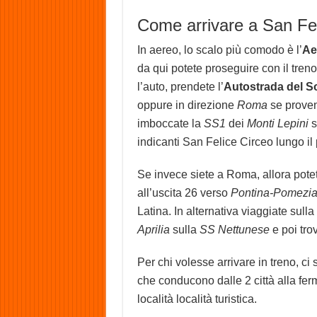
Come arrivare a San Fel
In aereo, lo scalo più comodo è l’
Ae
da qui potete proseguire con il tren
l’auto, prendete l’
Autostrada del S
oppure in direzione
Roma
se proven
imboccate la
SS1
dei
Monti Lepini
s
indicanti San Felice Circeo lungo il
Se invece siete a Roma, allora potete
all’uscita 26 verso
Pontina-Pomezia
Latina. In alternativa viaggiate sulla
Aprilia
sulla
SS Nettunese
e poi tro
Per chi volesse arrivare in treno, ci
che conducono dalle 2 città alla fer
località località turistica.