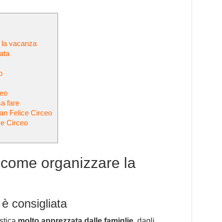
 la vacanza
iata
o
o
ceo
a fare
San Felice Circeo
ce Circeo
 come organizzare la
 è consigliata
istica
molto apprezzata dalle famiglie
, dagli