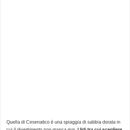
Quella di Cesenatico è una spiaggia di sabbia dorata in
cui il divertimento non manca mai.
I lidi tra cui scegliere