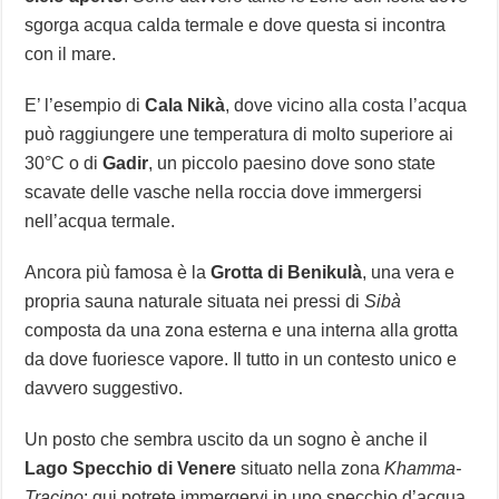
sgorga acqua calda termale e dove questa si incontra
con il mare.
E’ l’esempio di
Cala Nikà
, dove vicino alla costa l’acqua
può raggiungere une temperatura di molto superiore ai
30°C o di
Gadir
, un piccolo paesino dove sono state
scavate delle vasche nella roccia dove immergersi
nell’acqua termale.
Ancora più famosa è la
Grotta di Benikulà
, una vera e
propria sauna naturale situata nei pressi di
Sibà
composta da una zona esterna e una interna alla grotta
da dove fuoriesce vapore. Il tutto in un contesto unico e
davvero suggestivo.
Un posto che sembra uscito da un sogno è anche il
Lago Specchio di Venere
situato nella zona
Khamma-
Tracino
: qui potrete immergervi in uno specchio d’acqua