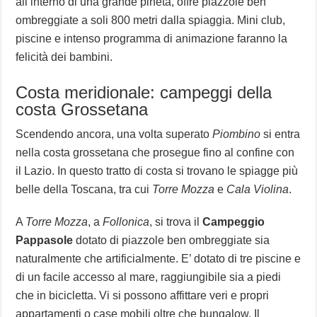
all’interno di una grande pineta, offre piazzole ben
ombreggiate a soli 800 metri dalla spiaggia. Mini club,
piscine e intenso programma di animazione faranno la
felicità dei bambini.
Costa meridionale: campeggi della
costa Grossetana
Scendendo ancora, una volta superato
Piombino
si entra
nella costa grossetana che prosegue fino al confine con
il Lazio. In questo tratto di costa si trovano le spiagge più
belle della Toscana, tra cui
Torre Mozza
e
Cala Violina
.
A
Torre Mozza
, a
Follonica
, si trova il
Campeggio
Pappasole
dotato di piazzole ben ombreggiate sia
naturalmente che artificialmente. E’ dotato di tre piscine e
di un facile accesso al mare, raggiungibile sia a piedi
che in bicicletta. Vi si possono affittare veri e propri
appartamenti o case mobili oltre che bungalow. Il