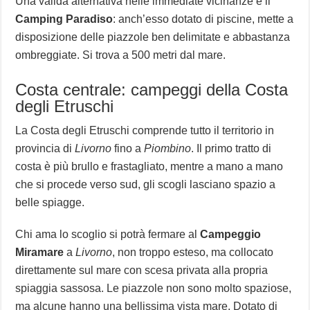
Una valida alternativa nelle immediate vicinanze è il
Camping Paradiso
: anch’esso dotato di piscine, mette a
disposizione delle piazzole ben delimitate e abbastanza
ombreggiate. Si trova a 500 metri dal mare.
Costa centrale: campeggi della Costa
degli Etruschi
La Costa degli Etruschi comprende tutto il territorio in
provincia di
Livorno
fino a
Piombino
. Il primo tratto di
costa è più brullo e frastagliato, mentre a mano a mano
che si procede verso sud, gli scogli lasciano spazio a
belle spiagge.
Chi ama lo scoglio si potrà fermare al
Campeggio
Miramare
a
Livorno
, non troppo esteso, ma collocato
direttamente sul mare con scesa privata alla propria
spiaggia sassosa. Le piazzole non sono molto spaziose,
ma alcune hanno una bellissima vista mare. Dotato di