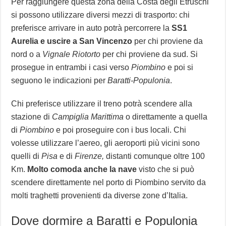
Per raggiungere questa zona della Costa degli Etruschi
si possono utilizzare diversi mezzi di trasporto: chi
preferisce arrivare in auto potrà percorrere la
SS1
Aurelia e uscire a San Vincenzo
per chi proviene da
nord o a
Vignale Riotorto
per chi proviene da sud. Si
prosegue in entrambi i casi verso
Piombino
e poi si
seguono le indicazioni per
Baratti-Populonia
.
Chi preferisce utilizzare il treno potrà scendere alla
stazione di
Campiglia Marittima
o direttamente a quella
di
Piombino
e poi proseguire con i bus locali. Chi
volesse utilizzare l’aereo, gli aeroporti più vicini sono
quelli di
Pisa
e di
Firenze,
distanti comunque oltre 100
Km.
Molto comoda anche la nave
visto che si può
scendere direttamente nel porto di Piombino servito da
molti traghetti provenienti da diverse zone d’Italia.
Dove dormire a Baratti e Populonia