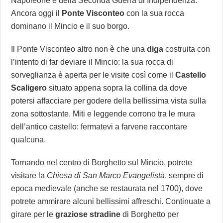
Napoleone e della Seconda Guerra di Indipendenza.
Ancora oggi il
Ponte Visconteo
con la sua rocca
dominano il Mincio e il suo borgo.
Il Ponte Visconteo altro non è che una
diga
costruita con
l’intento di far deviare il Mincio: la sua rocca di
sorveglianza è aperta per le visite così come il
Castello
Scaligero
situato appena sopra la collina da dove
potersi affacciare per godere della bellissima vista sulla
zona sottostante. Miti e leggende corrono tra le mura
dell’antico castello: fermatevi a farvene raccontare
qualcuna.
Tornando nel centro di Borghetto sul Mincio, potrete
visitare la
Chiesa di San Marco Evangelista
, sempre di
epoca medievale (anche se restaurata nel 1700), dove
potrete ammirare alcuni bellissimi affreschi. Continuate a
girare per le
graziose stradine
di Borghetto per