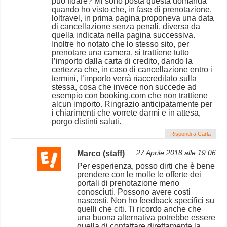
può fidare? Mi sono posta questa domanda
quando ho visto che, in fase di prenotazione,
loltravel, in prima pagina proponeva una data
di cancellazione senza penali, diversa da
quella indicata nella pagina successiva.
Inoltre ho notato che lo stesso sito, per
prenotare una camera, si trattiene tutto
l’importo dalla carta di credito, dando la
certezza che, in caso di cancellazione entro i
termini, l’importo verrà riaccreditato sulla
stessa, cosa che invece non succede ad
esempio con booking.com che non trattiene
alcun importo. Ringrazio anticipatamente per
i chiarimenti che vorrete darmi e in attesa,
porgo distinti saluti.
Rispondi a Carla
Marco (staff)
27 Aprile 2018 alle 19:06
Per esperienza, posso dirti che è bene
prendere con le molle le offerte dei
portali di prenotazione meno
conosciuti. Possono avere costi
nascosti. Non ho feedback specifici su
quelli che citi. Ti ricordo anche che
una buona alternativa potrebbe essere
quella di contattare direttamente la