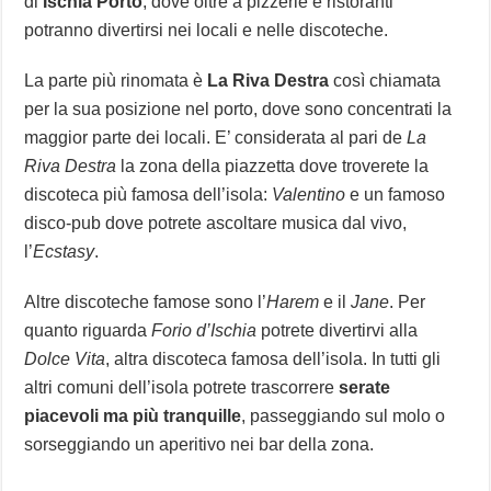
di
Ischia Porto
, dove oltre a pizzerie e ristoranti
potranno divertirsi nei locali e nelle discoteche.
La parte più rinomata è
La Riva Destra
così chiamata
per la sua posizione nel porto, dove sono concentrati la
maggior parte dei locali. E’ considerata al pari de
La
Riva Destra
la zona della piazzetta dove troverete la
discoteca più famosa dell’isola:
Valentino
e un famoso
disco-pub dove potrete ascoltare musica dal vivo,
l’
Ecstasy
.
Altre discoteche famose sono l’
Harem
e il
Jane
. Per
quanto riguarda
Forio d’Ischia
potrete divertirvi alla
Dolce Vita
, altra discoteca famosa dell’isola. In tutti gli
altri comuni dell’isola potrete trascorrere
serate
piacevoli ma più tranquille
, passeggiando sul molo o
sorseggiando un aperitivo nei bar della zona.