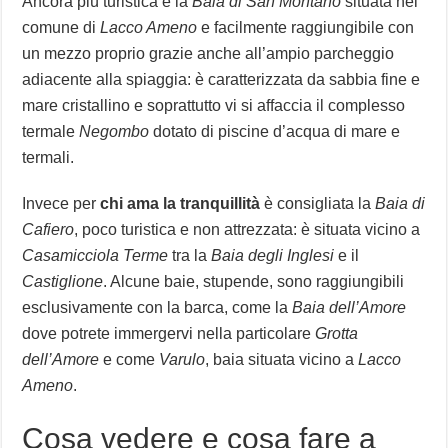
Ancora più turistica è la
Baia di San Montano
situata nel
comune di
Lacco Ameno
e facilmente raggiungibile con
un mezzo proprio grazie anche all’ampio parcheggio
adiacente alla spiaggia: è caratterizzata da sabbia fine e
mare cristallino e soprattutto vi si affaccia il complesso
termale
Negombo
dotato di piscine d’acqua di mare e
termali.
Invece per
chi ama la tranquillità
è consigliata la
Baia di
Cafiero
, poco turistica e non attrezzata: è situata vicino a
Casamicciola Terme
tra la
Baia degli Inglesi
e il
Castiglione
. Alcune baie, stupende, sono raggiungibili
esclusivamente con la barca, come la
Baia dell’Amore
dove potrete immergervi nella particolare
Grotta
dell’Amore
e come
Varulo
, baia situata vicino a
Lacco
Ameno
.
Cosa vedere e cosa fare a