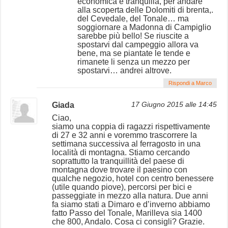
economica e tranquilla, per andare
alla scoperta delle Dolomiti di brenta,.
del Cevedale, del Tonale… ma
soggiornare a Madonna di Campiglio
sarebbe più bello! Se riuscite a
spostarvi dal campeggio allora va
bene, ma se piantate le tende e
rimanete li senza un mezzo per
spostarvi… andrei altrove.
Rispondi a Marco
Giada
17 Giugno 2015 alle 14:45
Ciao,
siamo una coppia di ragazzi rispettivamente
di 27 e 32 anni e voremmo trascorrere la
settimana successiva al ferragosto in una
località di montagna. Stiamo cercando
soprattutto la tranquillità del paese di
montagna dove trovare il paesino con
qualche negozio, hotel con centro benessere
(utile quando piove), percorsi per bici e
passeggiate in mezzo alla natura. Due anni
fa siamo stati a Dimaro e d’inverno abbiamo
fatto Passo del Tonale, Marilleva sia 1400
che 800, Andalo. Cosa ci consigli? Grazie.