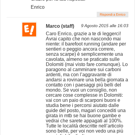
Enrico
Rispondi a Enrico
Marco (staff)
9 Agosto 2015 alle 16:03
Caro Enrico, grazie a te di leggerci!
Avrai capito che non nascondo mai
niente: il barefoot running (andare per
sentieri o peggio ancora correre,
senza scarpe) è semplicemente una
cavolata, almeno se praticato sulle
Dolomiti (mai visto fare comunque). Lo
paragono al camminare sui carboni
ardenti, ma con l’aggravante di
andarsi a rovinare una bella giornata a
contatto con i paesaggi più belli del
mondo. Se vuoi un consiglio, non
cercare cose complesse in Dolomiti:
vai con un paio di scarponi buoni e
studia bene i percorsi aiutato dalle
guide del posto, magari concediti una
girata in mtb se hai buone gambe e
vedrai che sarete appagati al 100%.
Tutte le località descritte nell’articolo
sono belle, per voi non vedo una più