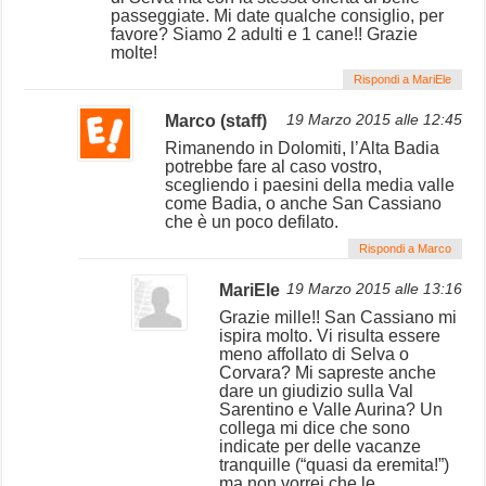
passeggiate. Mi date qualche consiglio, per
favore? Siamo 2 adulti e 1 cane!! Grazie
molte!
Rispondi a MariEle
Marco (staff)
19 Marzo 2015 alle 12:45
Rimanendo in Dolomiti, l’Alta Badia
potrebbe fare al caso vostro,
scegliendo i paesini della media valle
come Badia, o anche San Cassiano
che è un poco defilato.
Rispondi a Marco
MariEle
19 Marzo 2015 alle 13:16
Grazie mille!! San Cassiano mi
ispira molto. Vi risulta essere
meno affollato di Selva o
Corvara? Mi sapreste anche
dare un giudizio sulla Val
Sarentino e Valle Aurina? Un
collega mi dice che sono
indicate per delle vacanze
tranquille (“quasi da eremita!”)
ma non vorrei che le