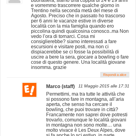
buonasera, siamo una coppia di 24 e 29 anni
e vorremmo trascorrere qualche giorno in
Trentino nella seconda metà del mese di
Agosto. Preciso che in passato ho trascorso
per 6 anni le vacanze estive in diverse
località con la mia famiglia quando ero
piccolina quindi qualcosina conosco..ma Non
vedo l’ora di tornarci. Cosa mi
consiglierebbe? siamo interessati a fare
escursioni e visitare posti, ma non ci
dispiacerebbe se ci fosse la possibilità di
uscire a bere la sera, giocare a bowling o fare
cose di questo genere. Una località giovane
insomma. grazie
Rispondi a alice
Marco (staff)
11 Maggio 2015 alle 17:31
Permettimi, ma tra tutte le attività che
si possono fare in montagna, all’aria
aperta, che senso ha cercare il
bowling, che puoi trovare in città?
Francamente non saprei dove potresti
trovarlo, comunque le località giovani
in montagna non sono molte… una
molto vivace è Les Deux Alpes, dove
si fa anche lo sci estivo, in parte