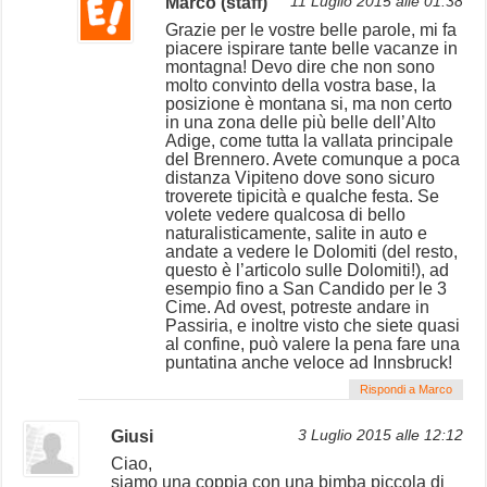
Marco (staff)
11 Luglio 2015 alle 01:38
Grazie per le vostre belle parole, mi fa
piacere ispirare tante belle vacanze in
montagna! Devo dire che non sono
molto convinto della vostra base, la
posizione è montana si, ma non certo
in una zona delle più belle dell’Alto
Adige, come tutta la vallata principale
del Brennero. Avete comunque a poca
distanza Vipiteno dove sono sicuro
troverete tipicità e qualche festa. Se
volete vedere qualcosa di bello
naturalisticamente, salite in auto e
andate a vedere le Dolomiti (del resto,
questo è l’articolo sulle Dolomiti!), ad
esempio fino a San Candido per le 3
Cime. Ad ovest, potreste andare in
Passiria, e inoltre visto che siete quasi
al confine, può valere la pena fare una
puntatina anche veloce ad Innsbruck!
Rispondi a Marco
Giusi
3 Luglio 2015 alle 12:12
Ciao,
siamo una coppia con una bimba piccola di