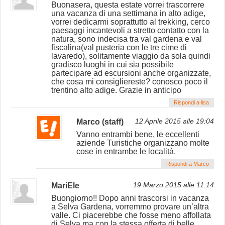
Buonasera, questa estate vorrei trascorrere
una vacanza di una settimana in alto adige,
vorrei dedicarmi soprattutto al trekking, cerco
paesaggi incantevoli a stretto contatto con la
natura, sono indecisa tra val gardena e val
fiscalina(val pusteria con le tre cime di
lavaredo), solitamente viaggio da sola quindi
gradisco luoghi in cui sia possibile
partecipare ad escursioni anche organizzate,
che cosa mi consigliereste? conosco poco il
trentino alto adige. Grazie in anticipo
Rispondi a lisa
Marco (staff)
12 Aprile 2015 alle 19:04
Vanno entrambi bene, le eccellenti
aziende Turistiche organizzano molte
cose in entrambe le località.
Rispondi a Marco
MariEle
19 Marzo 2015 alle 11:14
Buongiorno!! Dopo anni trascorsi in vacanza
a Selva Gardena, vorremmo provare un’altra
valle. Ci piacerebbe che fosse meno affollata
di Selva ma con la stessa offerta di belle