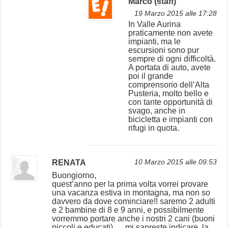
Marco (staff)
19 Marzo 2015 alle 17:28
In Valle Aurina
praticamente non avete
impianti, ma le
escursioni sono pur
sempre di ogni difficoltà.
A portata di auto, avete
poi il grande
comprensorio dell’Alta
Pusteria, molto bello e
con tante opportunità di
svago, anche in
bicicletta e impianti con
rifugi in quota.
RENATA
10 Marzo 2015 alle 09:53
Buongiorno,
quest’anno per la prima volta vorrei provare
una vacanza estiva in montagna, ma non so
davvero da dove cominciare!! saremo 2 adulti
e 2 bambine di 8 e 9 anni, e possibilmente
vorremmo portare anche i nostri 2 cani (buoni
piccoli e educati) … mi sapreste indicare, la