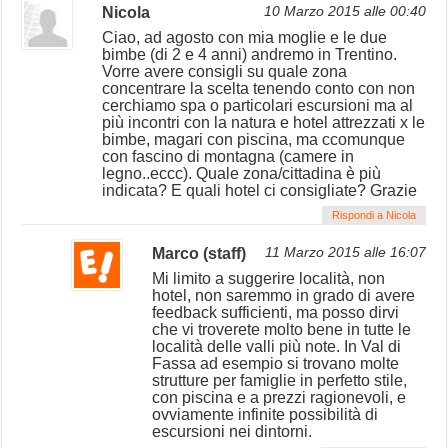
Nicola
10 Marzo 2015 alle 00:40
Ciao, ad agosto con mia moglie e le due
bimbe (di 2 e 4 anni) andremo in Trentino.
Vorre avere consigli su quale zona
concentrare la scelta tenendo conto con non
cerchiamo spa o particolari escursioni ma al
più incontri con la natura e hotel attrezzati x le
bimbe, magari con piscina, ma ccomunque
con fascino di montagna (camere in
legno..eccc). Quale zona/cittadina è più
indicata? E quali hotel ci consigliate? Grazie
Rispondi a Nicola
Marco (staff)
11 Marzo 2015 alle 16:07
Mi limito a suggerire località, non
hotel, non saremmo in grado di avere
feedback sufficienti, ma posso dirvi
che vi troverete molto bene in tutte le
località delle valli più note. In Val di
Fassa ad esempio si trovano molte
strutture per famiglie in perfetto stile,
con piscina e a prezzi ragionevoli, e
ovviamente infinite possibilità di
escursioni nei dintorni.