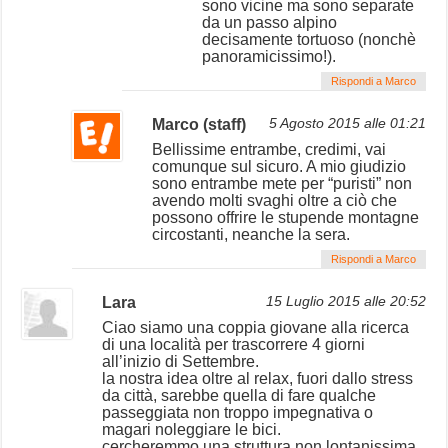
sono vicine ma sono separate
da un passo alpino
decisamente tortuoso (nonchè
panoramicissimo!).
Rispondi a Marco
Marco (staff)
5 Agosto 2015 alle 01:21
Bellissime entrambe, credimi, vai
comunque sul sicuro. A mio giudizio
sono entrambe mete per “puristi” non
avendo molti svaghi oltre a ciò che
possono offrire le stupende montagne
circostanti, neanche la sera.
Rispondi a Marco
Lara
15 Luglio 2015 alle 20:52
Ciao siamo una coppia giovane alla ricerca
di una località per trascorrere 4 giorni
all’inizio di Settembre.
la nostra idea oltre al relax, fuori dallo stress
da città, sarebbe quella di fare qualche
passeggiata non troppo impegnativa o
magari noleggiare le bici.
cercheremmo una struttura non lontanissima