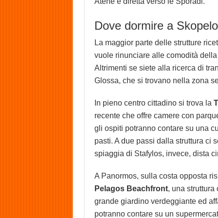
Atene e diretta verso le Sporadi.
Dove dormire a Skopelo
La maggior parte delle strutture rice
vuole rinunciare alle comodità della
Altrimenti se siete alla ricerca di tra
Glossa, che si trovano nella zona set
In pieno centro cittadino si trova la
T
recente che offre camere con parquet
gli ospiti potranno contare su una c
pasti. A due passi dalla struttura ci
spiaggia di Stafylos, invece, dista c
A Panormos, sulla costa opposta rispe
Pelagos Beachfront
, una struttura
grande giardino verdeggiante ed affac
potranno contare su un supermercato,