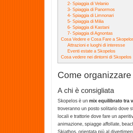
2- Spiaggia di Velanio
3- Spiaggia di Panormos
4- Spiaggia di Limnonari
5- Spiaggia di Milia
6- Spiaggia di Kastani
7- Spiaggia di Agnontas
Cosa Vedere e Cosa Fare a Skopelo
Attrazioni e luoghi di interesse
Eventi estate a Skopelos
Cosa vedere nei dintorni di Skopelos
Come organizzare 
A chi è consigliata
Skopelos è un
mix equilibrato tra v
troveranno un posto solitario dove 
locali e trattorie dove fare un aperiti
animazione, spiagge affollate, beach 
Skiathos, orientata più al divertime