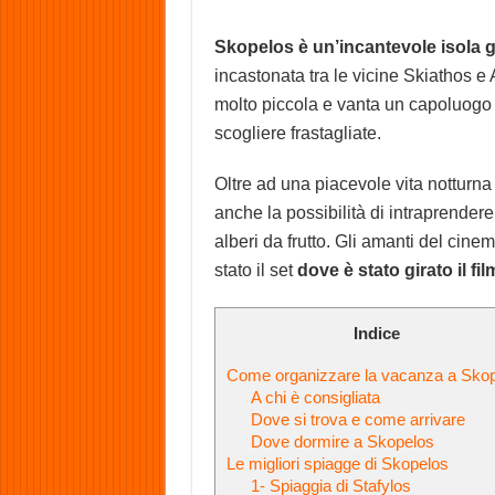
Skopelos è un’incantevole isola g
incastonata tra le vicine Skiathos e
molto piccola e vanta un capoluogo g
scogliere frastagliate.
Oltre ad una piacevole vita notturna
anche la possibilità di intraprendere
alberi da frutto. Gli amanti del cine
stato il set
dove è stato girato il f
Indice
Come organizzare la vacanza a Sko
A chi è consigliata
Dove si trova e come arrivare
Dove dormire a Skopelos
Le migliori spiagge di Skopelos
1- Spiaggia di Stafylos