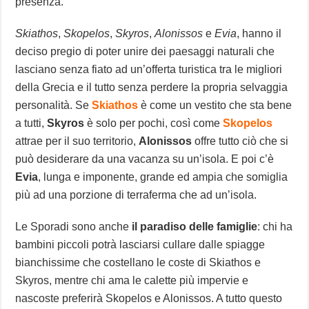
presenza.
Skiathos
,
Skopelos
,
Skyros
,
Alonissos
e
Evia
, hanno il
deciso pregio di poter unire dei paesaggi naturali che
lasciano senza fiato ad un’offerta turistica tra le migliori
della Grecia e il tutto senza perdere la propria selvaggia
personalità. Se
Skiathos
è come un vestito che sta bene
a tutti,
Skyros
è solo per pochi, così come
Skopelos
attrae per il suo territorio,
Alonissos
offre tutto ciò che si
può desiderare da una vacanza su un’isola. E poi c’è
Evia
, lunga e imponente, grande ed ampia che somiglia
più ad una porzione di terraferma che ad un’isola.
Le Sporadi sono anche
il paradiso delle famiglie
: chi ha
bambini piccoli potrà lasciarsi cullare dalle spiagge
bianchissime che costellano le coste di Skiathos e
Skyros, mentre chi ama le calette più impervie e
nascoste preferirà Skopelos e Alonissos. A tutto questo