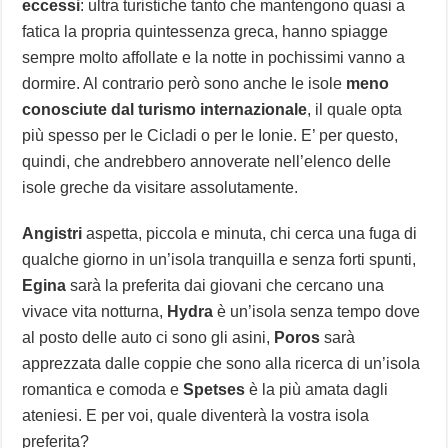
eccessi
: ultra turistiche tanto che mantengono quasi a
fatica la propria quintessenza greca, hanno spiagge
sempre molto affollate e la notte in pochissimi vanno a
dormire. Al contrario però sono anche le isole
meno
conosciute dal turismo internazionale
, il quale opta
più spesso per le Cicladi o per le Ionie. E’ per questo,
quindi, che andrebbero annoverate nell’elenco delle
isole greche da visitare assolutamente.
Angistri
aspetta, piccola e minuta, chi cerca una fuga di
qualche giorno in un’isola tranquilla e senza forti spunti,
Egina
sarà la preferita dai giovani che cercano una
vivace vita notturna,
Hydra
è un’isola senza tempo dove
al posto delle auto ci sono gli asini,
Poros
sarà
apprezzata dalle coppie che sono alla ricerca di un’isola
romantica e comoda e
Spetses
è la più amata dagli
ateniesi. E per voi, quale diventerà la vostra isola
preferita?