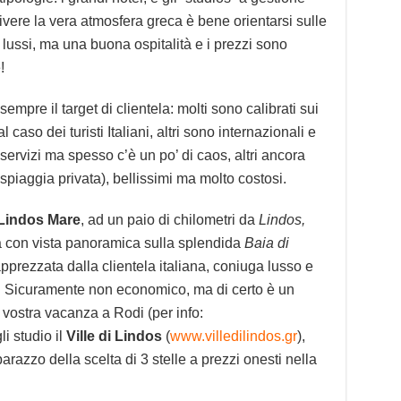
 vivere la vera atmosfera greca è bene orientarsi sulle
 lussi, ma una buona ospitalità e i prezzi sono
!
 sempre il target di clientela: molti sono calibrati sui
 caso dei turisti Italiani, altri sono internazionali e
 servizi ma spesso c’è un po’ di caos, altri ancora
spiaggia privata), bellissimi ma molto costosi.
Lindos Mare
, ad un paio di chilometri da
Lindos,
a con vista panoramica sulla splendida
Baia di
apprezzata dalla clientela italiana, coniuga lusso e
. Sicuramente non economico, ma di certo è un
 vostra vacanza a Rodi (per info:
li studio il
Ville di Lindos
(
www.villedilindos.gr
),
arazzo della scelta di 3 stelle a prezzi onesti nella