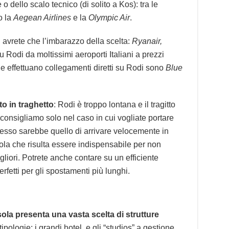
 dello scalo tecnico (di solito a Kos): tra le
o la
Aegean Airlines
e la
Olympic Air
.
 avrete che l’imbarazzo della scelta:
Ryanair,
 Rodi da moltissimi aeroporti Italiani a prezzi
e effettuano collegamenti diretti su Rodi sono
Blue
to in traghetto
: Rodi è troppo lontana e il tragitto
consigliamo solo nel caso in cui vogliate portare
messo sarebbe quello di arrivare velocemente in
ola che risulta essere indispensabile per non
liori. Potrete anche contare su un efficiente
fetti per gli spostamenti più lunghi.
sola presenta una vasta scelta di strutture
tipologie: i grandi hotel, e gli “studios” a gestione