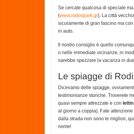
Se cercate qualcosa di speciale ma
(
www.rodospark.gr
). La città vecch
sicuramente di gran fascino ma con mo
in auto.
Il nostro consiglio è quello comunqu
o nelle immediate vicinanze, in modo
sarebbe spezzare la vacanza in due,
Le spiagge di Rodi
Dicevamo delle spiagge, ovviamente l
testimonianze storiche. Troverete mo
quasi sempre attrezzate e con
letti
al giorno a coppia). Fate attenzione
dalla strada non sono le migliori, q
nome!