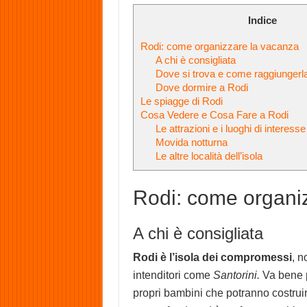
Indice
Rodi: come organizzare la vacanza
A chi è consigliata
Dove si trova e come raggiungerl
Dove dormire a Rodi
Le spiagge di Rodi
Cosa Vedere e Cosa Fare a Rodi
Le attrazioni e i luoghi di interesse
Movida notturna
Le altre località dell’isola
Rodi: come organi
A chi è consigliata
Rodi è l’isola dei compromessi
, 
intenditori come
Santorini.
Va bene p
propri bambini che potranno costruir