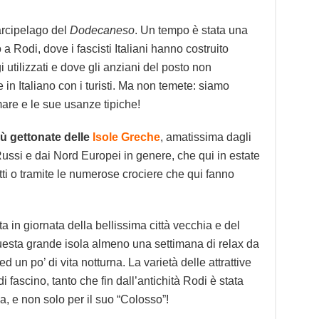
arcipelago del
Dodecaneso
. Un tempo è stata una
 a Rodi, dove i fascisti Italiani hanno costruito
 utilizzati e dove gli anziani del posto non
n Italiano con i turisti. Ma non temete: siamo
are e le sue usanze tipiche!
iù gettonate delle
Isole Greche
, amatissima dagli
Russi e dai Nord Europei in genere, che qui in estate
etti o tramite le numerose crociere che qui fanno
ita in giornata della bellissima città vecchia e del
 questa grande isola almeno una settimana di relax da
 ed un po’ di vita notturna. La varietà delle attrattive
i fascino, tanto che fin dall’antichità Rodi è stata
a, e non solo per il suo “Colosso”!