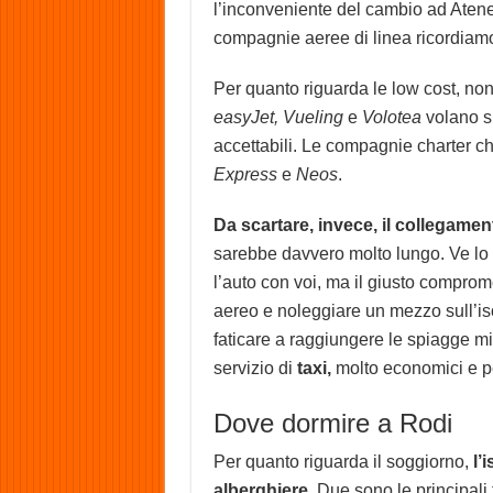
l’inconveniente del cambio ad Atene o
compagnie aeree di linea ricordiam
Per quanto riguarda le low cost, non
easyJet, Vueling
e
Volotea
volano su
accettabili. Le compagnie charter ch
Express
e
Neos
.
Da scartare, invece, il collegamen
sarebbe davvero molto lungo. Ve lo 
l’auto con voi, ma il giusto compro
aereo e noleggiare un mezzo sull’is
faticare a raggiungere le spiagge mig
servizio di
taxi,
molto economici e per
Dove dormire a Rodi
Per quanto riguarda il soggiorno,
l’i
alberghiere
. Due sono le principali 