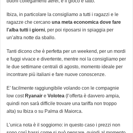
buoni collegamenti aerei, e il gioco è fatto.
Ibiza, in particolare la consigliamo a tutti i ragazzi e le
ragazze che cercano
una meta economica dove fare
l’alba tutti i giorni
, per poi riposarsi in spiaggia per
un’altra notte da sballo.
Tanti dicono che è perfetta per un weekend, per un mordi
e fuggi vivace e divertente, mentre noi la consigliamo per
le due settimane centrali di agosto, momento ideale per
incontrare più italiani e fare nuove conoscenze.
E’ facilmente raggiungibile volando con le compagnie
low cost
Ryanair
e
Volotea
(l’offerta è davvero ampia,
quindi non sarà difficile trovare una tariffa non troppo
alta) su Ibiza o su Palma di Maiorca.
L’unica nota è il soggiorno: in questo caso i prezzi non
sono così bassi come si può pensare, quindi al momento