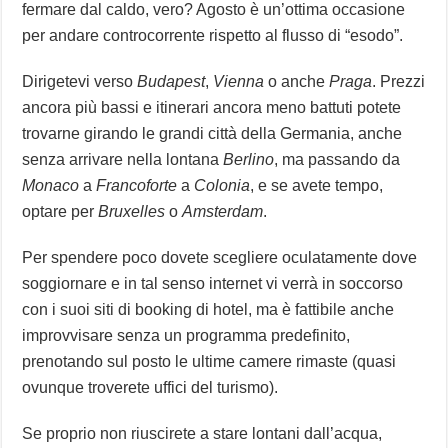
fermare dal caldo, vero? Agosto è un’ottima occasione
per andare controcorrente rispetto al flusso di “esodo”.
Dirigetevi verso
Budapest
,
Vienna
o anche
Praga
. Prezzi
ancora più bassi e itinerari ancora meno battuti potete
trovarne girando le grandi città della Germania, anche
senza arrivare nella lontana
Berlino
, ma passando da
Monaco
a
Francoforte
a
Colonia
, e se avete tempo,
optare per
Bruxelles
o
Amsterdam
.
Per spendere poco dovete scegliere oculatamente dove
soggiornare e in tal senso internet vi verrà in soccorso
con i suoi siti di booking di hotel, ma è fattibile anche
improvvisare senza un programma predefinito,
prenotando sul posto le ultime camere rimaste (quasi
ovunque troverete uffici del turismo).
Se proprio non riuscirete a stare lontani dall’acqua,