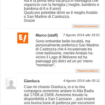
ma è la prima vera vacanza in montagna che
organizzo con la famiglia ( moglie, bambino e
bambina di 6 e 8 anni)
Qualcuno potrebbe dirmi se è meglio Andalo
o San Martino di Castrozza.
Grazie
Rispondi a Leonardo
Marco (staff)
7 Agosto 2014 alle 18:01
Sono entrambe belle località, ma
personalmente preferisco San Martino
di Castrozza che è incastonata tra
cime bellissime, mentre Andalo ha
vicino il Lago di Molveno ed ha
paesaggi più dolci ed un po’ meno
“montanari”.
Rispondi a Marco
Gianluca
4 Agosto 2014 alle 00:11
Ciao mi chiamo Gianluca, io e la mia
compagna vorremmo andare in Alta Badia
dal 17/08 al 23/08. Avremmo trovato la
disponibilità a San Cassiano …può essere
una buona base di partenza per escursioni