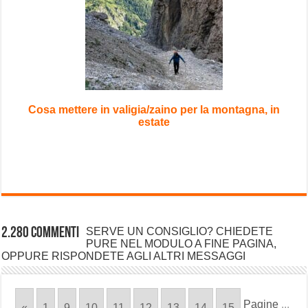
Cosa mettere in valigia/zaino per la montagna, in
estate
2.280 commenti
SERVE UN CONSIGLIO? CHIEDETE
PURE NEL MODULO A FINE PAGINA,
OPPURE RISPONDETE AGLI ALTRI MESSAGGI
Pagine
...
«
1
9
10
11
12
13
14
15