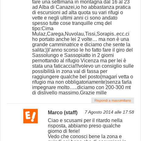
fare una settimana in montagna dal 16 al 23
ad Alba di Canazei,io ho abbastanza pratica
di escursioni ad alta quota su vari rifugi o
vette e negli ultimi anni ci sono andato
spesso tutte cose tranquille cmq del
tipo:Cima
Mulaz,Carega,Nuvolau,Tissi,Sorapis..ecc.ci
ho portato anche lei 2 volte… ma non è una
grande camminatrice e diciamo che sente la
salita:))l’anno scorso le ho fatto fare il giro del
Sassolungo e Sassopiatto in 2 giorni
pernottando al rifugio Vicenza ma per lei è
stata una faticaccia!!!volevo un consiglio sulle
possibilità in zona val di fassa per
raggiungere qualche bel posto(magari vetta o
rifugio ma non obbligatoriamente)senza farla
impegnare molto…..diciamo con 200-300 mt
di dislivello massimo.Grazie mille
Rispondi a massimiliano
Marco (staff)
7 Agosto 2014 alle 17:58
Ciao e scusami per il ritardo nella
risposta, abbiamo preso qualche
giorno di ferie!
Vedo che conosci bene la zona e