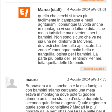
Marco (staff)
4 Agosto 2014 alle 01:01
quello che cerchi si trova piu
facilmente in campagna e negli
agriturismi, comunque talvolta anche
in montagna vi sono fattorie didattiche
molto turistiche ma divertenti per i
bambini. Non sono sicuro che ve ne
sia una nei dintorni di Molveno,
dovresti chiedere alla apt locale. La
zona e’ comunque molto bella e
tranquilla, ottima per i bambini. La
parte piu bella del Trentino? Per me,
tutta quella delle Dolomiti.
Rispondi a Marco
mauro
1 Agosto 2014 alle 17:35
Buonasera a tutti,anche io e la mia famiglia
con bambini stiamo cercando una meta
estiva in montagna dove poterci godere
almeno un ultimo stralcio d’estate durante la
seconda quindicina d’agosto.Quale regione o
quale zona ci consigliate? Magari la piu’
riparata dalle perturbazioni.Grazie mille per il