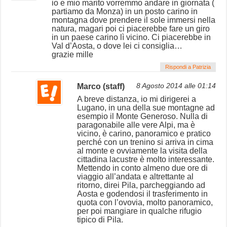
io e mio marito vorremmo andare in giornata (
partiamo da Monza) in un posto carino in
montagna dove prendere il sole immersi nella
natura, magari poi ci piacerebbe fare un giro
in un paese carino lì vicino. Ci piacerebbe in
Val d’Aosta, o dove lei ci consiglia…
grazie mille
Rispondi a Patrizia
Marco (staff)
8 Agosto 2014 alle 01:14
A breve distanza, io mi dirigerei a
Lugano, in una della sue montagne ad
esempio il Monte Generoso. Nulla di
paragonabile alle vere Alpi, ma è
vicino, è carino, panoramico e pratico
perché con un trenino si arriva in cima
al monte e ovviamente la visita della
cittadina lacustre è molto interessante.
Mettendo in conto almeno due ore di
viaggio all’andata e altrettante al
ritorno, direi Pila, parcheggiando ad
Aosta e godendosi il trasferimento in
quota con l’ovovia, molto panoramico,
per poi mangiare in qualche rifugio
tipico di Pila.