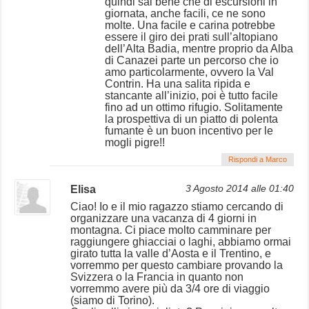
quindi sai bene che di escursioni in
giornata, anche facili, ce ne sono
molte. Una facile e carina potrebbe
essere il giro dei prati sull’altopiano
dell’Alta Badia, mentre proprio da Alba
di Canazei parte un percorso che io
amo particolarmente, ovvero la Val
Contrin. Ha una salita ripida e
stancante all’inizio, poi è tutto facile
fino ad un ottimo rifugio. Solitamente
la prospettiva di un piatto di polenta
fumante è un buon incentivo per le
mogli pigre!!
Rispondi a Marco
Elisa
3 Agosto 2014 alle 01:40
Ciao! Io e il mio ragazzo stiamo cercando di
organizzare una vacanza di 4 giorni in
montagna. Ci piace molto camminare per
raggiungere ghiacciai o laghi, abbiamo ormai
girato tutta la valle d’Aosta e il Trentino, e
vorremmo per questo cambiare provando la
Svizzera o la Francia in quanto non
vorremmo avere più da 3/4 ore di viaggio
(siamo di Torino).