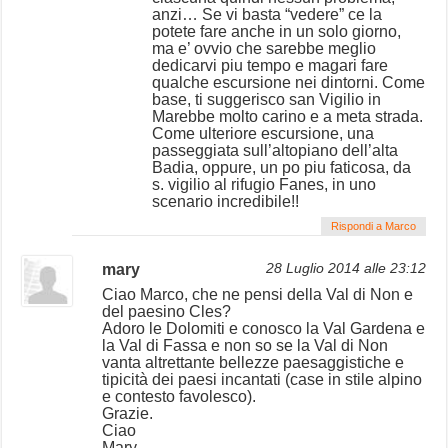
anzi… Se vi basta “vedere” ce la
potete fare anche in un solo giorno,
ma e’ ovvio che sarebbe meglio
dedicarvi piu tempo e magari fare
qualche escursione nei dintorni. Come
base, ti suggerisco san Vigilio in
Marebbe molto carino e a meta strada.
Come ulteriore escursione, una
passeggiata sull’altopiano dell’alta
Badia, oppure, un po piu faticosa, da
s. vigilio al rifugio Fanes, in uno
scenario incredibile!!
Rispondi a Marco
mary
28 Luglio 2014 alle 23:12
Ciao Marco, che ne pensi della Val di Non e
del paesino Cles?
Adoro le Dolomiti e conosco la Val Gardena e
la Val di Fassa e non so se la Val di Non
vanta altrettante bellezze paesaggistiche e
tipicità dei paesi incantati (case in stile alpino
e contesto favolesco).
Grazie.
Ciao
Mary