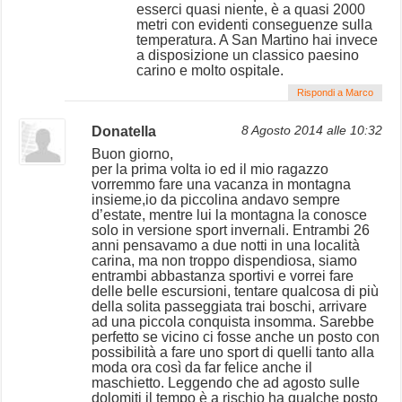
esserci quasi niente, è a quasi 2000
metri con evidenti conseguenze sulla
temperatura. A San Martino hai invece
a disposizione un classico paesino
carino e molto ospitale.
Rispondi a Marco
Donatella
8 Agosto 2014 alle 10:32
Buon giorno,
per la prima volta io ed il mio ragazzo
vorremmo fare una vacanza in montagna
insieme,io da piccolina andavo sempre
d’estate, mentre lui la montagna la conosce
solo in versione sport invernali. Entrambi 26
anni pensavamo a due notti in una località
carina, ma non troppo dispendiosa, siamo
entrambi abbastanza sportivi e vorrei fare
delle belle escursioni, tentare qualcosa di più
della solita passeggiata trai boschi, arrivare
ad una piccola conquista insomma. Sarebbe
perfetto se vicino ci fosse anche un posto con
possibilità a fare uno sport di quelli tanto alla
moda ora così da far felice anche il
maschietto. Leggendo che ad agosto sulle
dolomiti il tempo è a rischio ha qualche posto