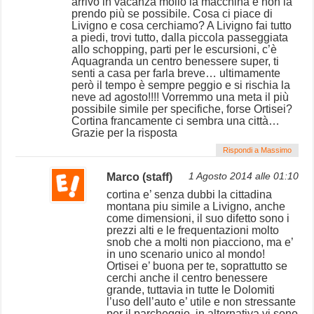
arrivo in vacanza mollo la macchina e non la
prendo più se possibile. Cosa ci piace di
Livigno e cosa cerchiamo? A Livigno fai tutto
a piedi, trovi tutto, dalla piccola passeggiata
allo schopping, parti per le escursioni, c’è
Aquagranda un centro benessere super, ti
senti a casa per farla breve… ultimamente
però il tempo è sempre peggio e si rischia la
neve ad agosto!!!! Vorremmo una meta il più
possibile simile per specifiche, forse Ortisei?
Cortina francamente ci sembra una città…
Grazie per la risposta
Rispondi a Massimo
Marco (staff)
1 Agosto 2014 alle 01:10
cortina e’ senza dubbi la cittadina
montana piu simile a Livigno, anche
come dimensioni, il suo difetto sono i
prezzi alti e le frequentazioni molto
snob che a molti non piacciono, ma e’
in uno scenario unico al mondo!
Ortisei e’ buona per te, soprattutto se
cerchi anche il centro benessere
grande, tuttavia in tutte le Dolomiti
l’uso dell’auto e’ utile e non stressante
per il parcheggio, in alternativa vi sono