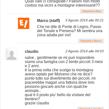
Quali valli ci consigliate? Paesini non molto
costosi ma vicini a montagne interessanti??
Rispondi a Elisa
Marco (staff)
5 Agosto 2014 alle 00:21
Che ne dite di Ponte di Legno, Passo
del Tonale e Presena? Mi sembra una
zona adatta per voi!
Rispondi a Marco
claudio
2 Agosto 2014 alle 04:03
salve , gentilmente se mi può rispondere
siamo una famiglia con 2 bimbi piccoli 3 mesi
e 2 anni.
è la prima volta che scelgo la montagna
avevo optato per Molveno che ne dice?
punto tutto sul divertimento dei piccoli, mi
piacerebbe magari una fattoria dove loro
possono giocare anche con qualche
animale..
qual è il posto piu’ bello da visitare del
trentino?
grazie claudio
Rispondi a claudio