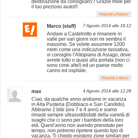
destinazione da consigliarci? Grazie mille per
il tuo prezioso aiuto!!!
Rispondi a Roberto
Marco (staff)
7 Agosto 2014 alle 18:12
Andare a Castelrotto e rimanere in
valle per vari giorni non mi sembra il
massimo. Se volete assumere 1200
metri come una indicazione tassativa,
vi consiglio l’Altopiano di Asiago, dove
avrete tutto o quasi alla portata (non ci
sono cime alte!) ed un paese molto
carino ed ospitale.
Rispondi a Marco
max
4 Agosto 2014 alle 12:28
Ciao, da qualche anno andiamo in vacanza
in Alta Pusteria (Dobbiaco e San Candido).
Abbiamo 2 bibi (ora 7 e 4 anni) e siamo
rimasti sempre ultrasoddisfatti della varietà di
svaghi che ci sono per i bambini della loro
età. Quest’anno non avendo prenotato per
tempo, non potremo ripetere questo tipo di
vacanza. Ti chiedo esistono zone similari per