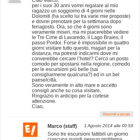
Ciao Marco,
per i suoi 30 anni vorrei regalare al mio
ragazzo un soggiorno di 4 giorni nelle
Dolomiti (ha scelto lui tra varie mie proposte)
e dovrei prenotare per la settimana dopo
ferragosto. Ora, so che 4 giorni sono
veramente miseri, ma mi piacerebbe vedere
le Tre Cime di Lavaredo, il Lago Braies, il
passo Pordoi. Forse è impossibile in quattro
giorni visitare tutto questo, magari per la
distanza, ma potresti indicarmi dove mi
converebbe cercare l’hotel? Cerco un posto
comodo per spostarsi nella regione, comodo
per le escursioni più belle (sai
consigliarmene qualcuna?) ed in un bel
paese/città.
Sono veramente in alto mare e accetto
consigli anche su cosa visitare.
Ringrazio in anticipo per la cortese
attenzione.
Ciao,
Rispondi a giorgia
Marco (staff)
1 Agosto 2014 alle 00:59
Sono tre escursioni fattibili un giorno
ciascuna quindi nessun problema,