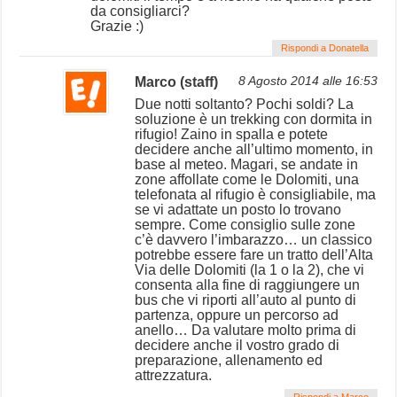
da consigliarci?
Grazie :)
Rispondi a Donatella
Marco (staff)
8 Agosto 2014 alle 16:53
Due notti soltanto? Pochi soldi? La
soluzione è un trekking con dormita in
rifugio! Zaino in spalla e potete
decidere anche all’ultimo momento, in
base al meteo. Magari, se andate in
zone affollate come le Dolomiti, una
telefonata al rifugio è consigliabile, ma
se vi adattate un posto lo trovano
sempre. Come consiglio sulle zone
c’è davvero l’imbarazzo… un classico
potrebbe essere fare un tratto dell’Alta
Via delle Dolomiti (la 1 o la 2), che vi
consenta alla fine di raggiungere un
bus che vi riporti all’auto al punto di
partenza, oppure un percorso ad
anello… Da valutare molto prima di
decidere anche il vostro grado di
preparazione, allenamento ed
attrezzatura.
Rispondi a Marco