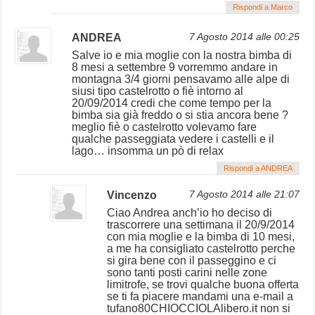
Rispondi a Marco
ANDREA
7 Agosto 2014 alle 00:25
Salve io e mia moglie con la nostra bimba di
8 mesi a settembre 9 vorremmo andare in
montagna 3/4 giorni pensavamo alle alpe di
siusi tipo castelrotto o fiè intorno al
20/09/2014 credi che come tempo per la
bimba sia già freddo o si stia ancora bene ?
meglio fiè o castelrotto volevamo fare
qualche passeggiata vedere i castelli e il
lago… insomma un pò di relax
Rispondi a ANDREA
Vincenzo
7 Agosto 2014 alle 21:07
Ciao Andrea anch’io ho deciso di
trascorrere una settimana il 20/9/2014
con mia moglie e la bimba di 10 mesi,
a me ha consigliato castelrotto perche
si gira bene con il passeggino e ci
sono tanti posti carini nelle zone
limitrofe, se trovi qualche buona offerta
se ti fa piacere mandami una e-mail a
tufano80CHIOCCIOLAlibero.it non si