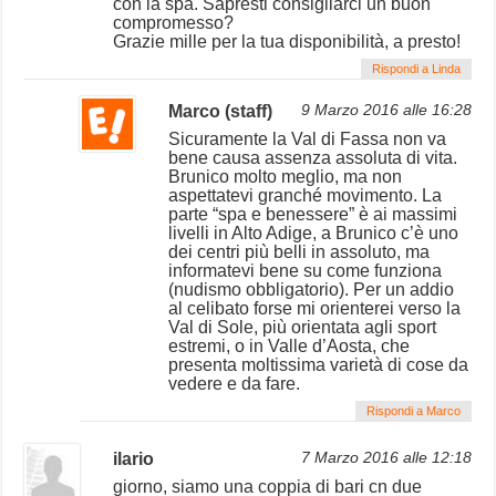
con la spa. Sapresti consigliarci un buon
compromesso?
Grazie mille per la tua disponibilità, a presto!
Rispondi a Linda
Marco (staff)
9 Marzo 2016 alle 16:28
Sicuramente la Val di Fassa non va
bene causa assenza assoluta di vita.
Brunico molto meglio, ma non
aspettatevi granché movimento. La
parte “spa e benessere” è ai massimi
livelli in Alto Adige, a Brunico c’è uno
dei centri più belli in assoluto, ma
informatevi bene su come funziona
(nudismo obbligatorio). Per un addio
al celibato forse mi orienterei verso la
Val di Sole, più orientata agli sport
estremi, o in Valle d’Aosta, che
presenta moltissima varietà di cose da
vedere e da fare.
Rispondi a Marco
ilario
7 Marzo 2016 alle 12:18
giorno, siamo una coppia di bari cn due