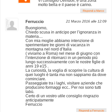
Vi consiglio Ovindoli, è una zona
molto bella e il paese è carino.
Rispondi a Marco
Ferruccio
21 Marzo 2016 alle 12:09
Buongiorno,
Chiedo scusa in anticipo per l’ignoranza in
materia…
Con mia moglie abbiamo intenzione di
sperimentare tre giorni di vacanza in
montagna nel nord d’Italia
( viviamo a Roma) nel mese di giugno con
l’intenzione di ritornarci in un periodo più
lungo successivamente con le nostre figlie di
anni 19 e15 .
La curiosità, la voglia di scoprire la cultura di
quei luoghi è tanta ma non sappiamo da dove
cominciare.
Passeggiate tra i laghi, visitare aziende che
producono formaggi ecc.. Per noi sono tutti
tabù.
Certo di un vostro utile consiglio ringrazio
anticipatamente
Ferruccio
Rispondi a Ferruccio