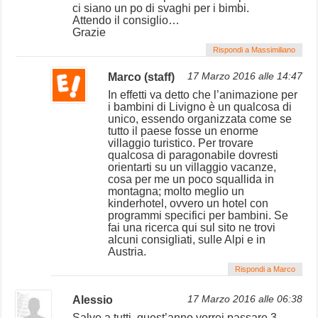
ci siano un po di svaghi per i bimbi.
Attendo il consiglio…
Grazie
Rispondi a Massimiliano
Marco (staff)
17 Marzo 2016 alle 14:47
In effetti va detto che l’animazione per
i bambini di Livigno è un qualcosa di
unico, essendo organizzata come se
tutto il paese fosse un enorme
villaggio turistico. Per trovare
qualcosa di paragonabile dovresti
orientarti su un villaggio vacanze,
cosa per me un poco squallida in
montagna; molto meglio un
kinderhotel, ovvero un hotel con
programmi specifici per bambini. Se
fai una ricerca qui sul sito ne trovi
alcuni consigliati, sulle Alpi e in
Austria.
Rispondi a Marco
Alessio
17 Marzo 2016 alle 06:38
Salve a tutti, quest’anno vorrei passare 3