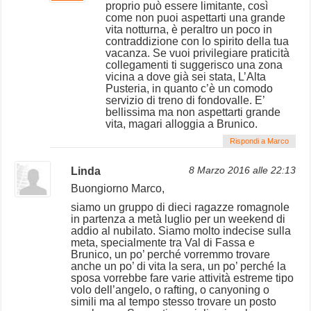
proprio può essere limitante, così
come non puoi aspettarti una grande
vita notturna, è peraltro un poco in
contraddizione con lo spirito della tua
vacanza. Se vuoi privilegiare praticità
collegamenti ti suggerisco una zona
vicina a dove già sei stata, L’Alta
Pusteria, in quanto c’è un comodo
servizio di treno di fondovalle. E’
bellissima ma non aspettarti grande
vita, magari alloggia a Brunico.
Rispondi a Marco
Linda
8 Marzo 2016 alle 22:13
Buongiorno Marco,
siamo un gruppo di dieci ragazze romagnole
in partenza a metà luglio per un weekend di
addio al nubilato. Siamo molto indecise sulla
meta, specialmente tra Val di Fassa e
Brunico, un po’ perché vorremmo trovare
anche un po’ di vita la sera, un po’ perché la
sposa vorrebbe fare varie attività estreme tipo
volo dell’angelo, o rafting, o canyoning o
simili ma al tempo stesso trovare un posto