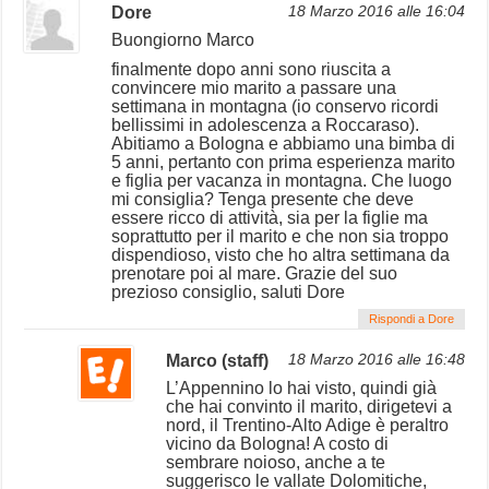
Dore
18 Marzo 2016 alle 16:04
Buongiorno Marco
finalmente dopo anni sono riuscita a
convincere mio marito a passare una
settimana in montagna (io conservo ricordi
bellissimi in adolescenza a Roccaraso).
Abitiamo a Bologna e abbiamo una bimba di
5 anni, pertanto con prima esperienza marito
e figlia per vacanza in montagna. Che luogo
mi consiglia? Tenga presente che deve
essere ricco di attività, sia per la figlie ma
soprattutto per il marito e che non sia troppo
dispendioso, visto che ho altra settimana da
prenotare poi al mare. Grazie del suo
prezioso consiglio, saluti Dore
Rispondi a Dore
Marco (staff)
18 Marzo 2016 alle 16:48
L’Appennino lo hai visto, quindi già
che hai convinto il marito, dirigetevi a
nord, il Trentino-Alto Adige è peraltro
vicino da Bologna! A costo di
sembrare noioso, anche a te
suggerisco le vallate Dolomitiche,