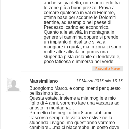
anche se, va detto, non sono certo tra
le zone più a buon prezzo. Prova a
cercare qualcosa in val di Fiemme,
ottima base per scoprire le Dolomiti
trentine, ad esempio nel paese di
Predazzo, carino ed economico.
Quanto alle attività, in montagna in
genere si cammina oppure si prende
un impianto di risalita e si va a
mangiare in quota, ma in zona ci sono
molte altre attività, in primis una
stupenda pista ciclabile di fondovalle,
poco faticosa e immersa nel verde.
Rispondi a Marco
Massimiliano
17 Marzo 2016 alle 13:16
Buongiorno Marco. e complimenti per questo
bellissimo sito….
Questa estate, insieme a mia moglie e mio
figlio di 4 anni, vorremo fare una vacanza ad
agosto in montagna…
Premetto che negli ultimi 8 anni abbiamo
trascorso sempre le vacanze estive nella
stupenda Livigno, ma quest’anno vorremo
cambiare….ma ci piacerebbe un posto dove