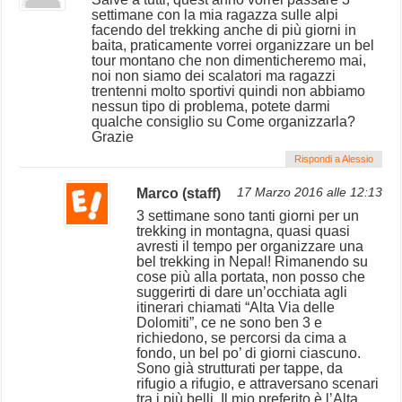
settimane con la mia ragazza sulle alpi
facendo del trekking anche di più giorni in
baita, praticamente vorrei organizzare un bel
tour montano che non dimenticheremo mai,
noi non siamo dei scalatori ma ragazzi
trentenni molto sportivi quindi non abbiamo
nessun tipo di problema, potete darmi
qualche consiglio su Come organizzarla?
Grazie
Rispondi a Alessio
Marco (staff)
17 Marzo 2016 alle 12:13
3 settimane sono tanti giorni per un
trekking in montagna, quasi quasi
avresti il tempo per organizzare una
bel trekking in Nepal! Rimanendo su
cose più alla portata, non posso che
suggerirti di dare un’occhiata agli
itinerari chiamati “Alta Via delle
Dolomiti”, ce ne sono ben 3 e
richiedono, se percorsi da cima a
fondo, un bel po’ di giorni ciascuno.
Sono già strutturati per tappe, da
rifugio a rifugio, e attraversano scenari
tra i più belli. Il mio preferito è l’Alta