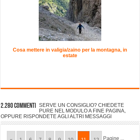
Cosa mettere in valigia/zaino per la montagna, in
estate
2.280 commenti
SERVE UN CONSIGLIO? CHIEDETE
PURE NEL MODULO A FINE PAGINA,
OPPURE RISPONDETE AGLI ALTRI MESSAGGI
Pagine
...
«
1
6
7
8
9
10
11
12