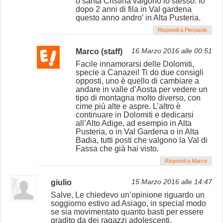
o santa Cristina valgono lo stesso. Io
dopo 2 anni di fila in Val gardena
questo anno andro’ in Alta Pusteria.
Rispondi a Pierpaolo
Marco (staff)
16 Marzo 2016 alle 00:51
Facile innamorarsi delle Dolomiti,
specie a Canazei! Ti do due consigli
opposti, uno è quello di cambiare a
andare in valle d’Aosta per vedere un
tipo di montagna molto diverso, con
cime più alte e aspre. L’altro è
continuare in Dolomiti e dedicarsi
all’Alto Adige, ad esempio in Alta
Pusteria, o in Val Gardena o in Alta
Badia, tutti posti che valgono la Val di
Fassa che già hai visto.
Rispondi a Marco
giulio
15 Marzo 2016 alle 14:47
Salve, Le chiedevo un’opinione riguardo un
soggiorno estivo ad Asiago, in special modo
se sia movimentato quanto basti per essere
gradito da dei ragazzi adolescenti.