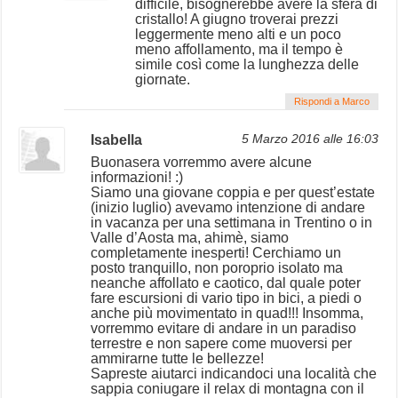
difficile, bisognerebbe avere la sfera di
cristallo! A giugno troverai prezzi
leggermente meno alti e un poco
meno affollamento, ma il tempo è
simile così come la lunghezza delle
giornate.
Rispondi a Marco
Isabella
5 Marzo 2016 alle 16:03
Buonasera vorremmo avere alcune
informazioni! :)
Siamo una giovane coppia e per quest’estate
(inizio luglio) avevamo intenzione di andare
in vacanza per una settimana in Trentino o in
Valle d’Aosta ma, ahimè, siamo
completamente inesperti! Cerchiamo un
posto tranquillo, non poroprio isolato ma
neanche affollato e caotico, dal quale poter
fare escursioni di vario tipo in bici, a piedi o
anche più movimentato in quad!!! Insomma,
vorremmo evitare di andare in un paradiso
terrestre e non sapere come muoversi per
ammirarne tutte le bellezze!
Sapreste aiutarci indicandoci una località che
sappia coniugare il relax di montagna con il