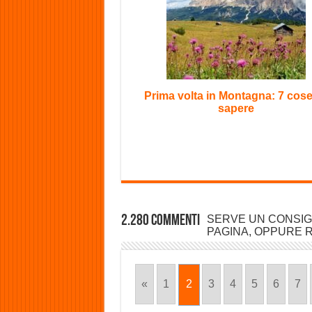
Prima volta in Montagna: 7 cos
sapere
2.280 commenti
SERVE UN CONSIG
PAGINA, OPPURE R
«
1
2
3
4
5
6
7