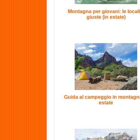
Montagna per giovani: le locali
giuste (in estate)
Guida al campeggio in montagn
estate