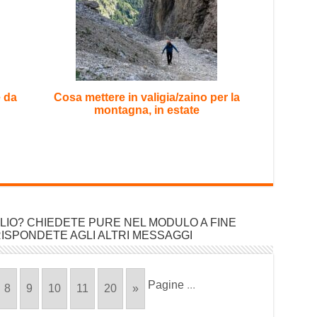
e da
Cosa mettere in valigia/zaino per la
montagna, in estate
LIO? CHIEDETE PURE NEL MODULO A FINE
ISPONDETE AGLI ALTRI MESSAGGI
Pagine
...
8
9
10
11
20
»